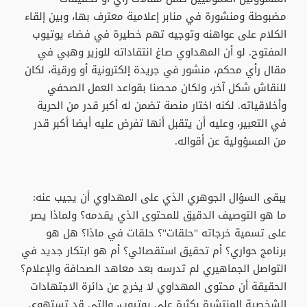
مضبوطة ومنشورة في منابر إعلامية معترف بها، وبين إلقاء
الكلام على عواهنه وتوجيه تهم خطيرة في فضاء يوتيوب
المفتوح. لو أن المهداوي صاغ انتقاداته للوزير وهبي في
مقال رأي محكم، منشور في جريدة إلكترونية أو ورقية، لكان
للنقاش شكل آخر، ولكان محصنا بقواعد العمل الصحفي
وأخلاقياته. لكنه اختار منصة تضمن له أكبر قدر من الحرية
في التعبير، وعليه أن يتقبل أنها تفرض عليه أيضا أكبر قدر
من المسؤولية عن أقواله.
يبقى السؤال الجوهري الذي على المهداوي أن يجيب عنه:
ما هو التوصيف الدقيق للمحتوى الذي يقدمه؟ ولماذا يصر
على تسمية خرجاته "حلقات"؟ حلقات في ماذا؟ هل هو
برنامج حواري؟ أم تحقيق استقصائي؟ أم هو ابتكار جديد في
التواصل الجماهيري لم تدرسه بعد معاهد الصحافة والإعلام؟
الحقيقة أن محتوى المهداوي لا يخرج عن دائرة الاجتهادات
الشخصية المنتشرة بكثرة على يوتيوب، والتي قد تستهوي