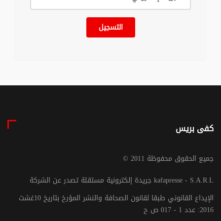
التسجيل
كفى بريس
© جميع الحقوق محفوظة 2011
جريدة إلكترونية مستقلة تصدر عن الشركة kafapresse - S.A.R.L
الإيداع القانوني طبقا لقانون الصحافة والنشر المؤرخ بتاريخ 10غشت
2016: عدد 1 - 017 ص ح