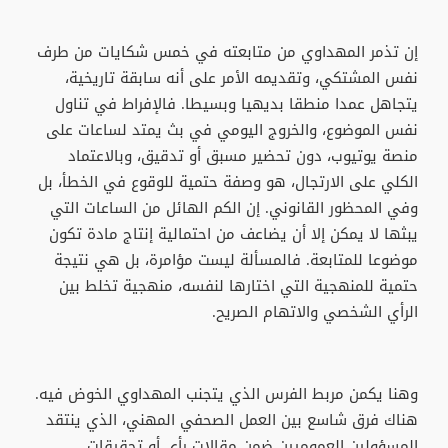
إن تذمر المهداوي من متابعته في خمس شكايات من طرف
نفس المشتكي، وتقديمه الأمر على أنه سابقة تاريخية،
يتجاهل عمدا منطقا بديهيا وبسيطا. فالإفراط في تناول
نفس الموضوع، والخروج اليومي في بث يمتد لساعات على
منصة يوتيوب، دون تحضير مسبق أو تدقيق، وبالاعتماد
الكلي على الارتجال، هو وصفة حتمية للوقوع في الخطأ، بل
وفي المحظور القانوني. إن الكم الهائل من الساعات التي
يبثها لا يمكن إلا أن يضاعف من احتمالية إنتاج مادة تكون
موضوعا للمتابعة. فالمسألة ليست مؤامرة، بل هي نتيجة
حتمية للمنهجية التي اختارها لنفسه، منهجية تخلط بين
الرأي الشخصي والاتهام الصريح.
وهنا يكمن مربط الفرس الذي يتجنب المهداوي الخوض فيه.
هناك فرق شاسع بين العمل الصحفي المهني، الذي ينتقد
المسؤولين العموميين ضمن مقالات رأي أو تحقيقات