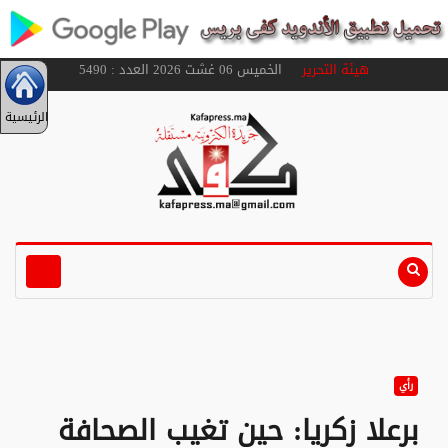
هيئة التحرير
الخميس 06 غشت 2026 العدد : 5490
الرئيسية
رأي
برعلا زكريا: حين تغيب الصحافة