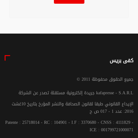
كفى بريس
© جميع الحقوق محفوظة 2011
جريدة إلكترونية مستقلة تصدر عن الشركة kafapresse - S.A.R.L
الإيداع القانوني طبقا لقانون الصحافة والنشر المؤرخ بتاريخ 10غشت
2016: عدد 1 - 017 ص ح
Patente : 25718014 - RC : 104901 - I.F : 3370680 - CNSS : 4111829 -
ICE : 001799721000071