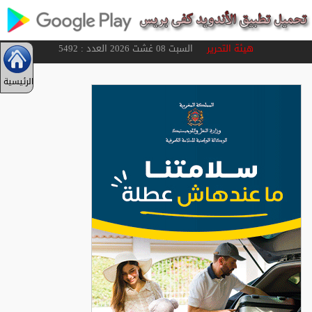
هيئة التحرير
السبت 08 غشت 2026 العدد : 5492
الرئيسية