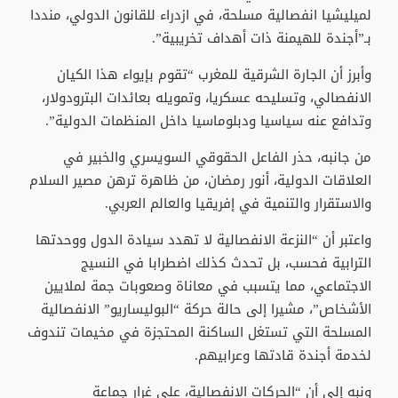
لميليشيا انفصالية مسلحة، في ازدراء للقانون الدولي، منددا
بـ”أجندة للهيمنة ذات أهداف تخريبية”.
وأبرز أن الجارة الشرقية للمغرب “تقوم بإيواء هذا الكيان
الانفصالي، وتسليحه عسكريا، وتمويله بعائدات البترودولار،
وتدافع عنه سياسيا ودبلوماسيا داخل المنظمات الدولية”.
من جانبه، حذر الفاعل الحقوقي السويسري والخبير في
العلاقات الدولية، أنور رمضان، من ظاهرة ترهن مصير السلام
والاستقرار والتنمية في إفريقيا والعالم العربي.
واعتبر أن “النزعة الانفصالية لا تهدد سيادة الدول ووحدتها
الترابية فحسب، بل تحدث كذلك اضطرابا في النسيج
الاجتماعي، مما يتسبب في معاناة وصعوبات جمة لملايين
الأشخاص”، مشيرا إلى حالة حركة “البوليساريو” الانفصالية
المسلحة التي تستغل الساكنة المحتجزة في مخيمات تندوف
لخدمة أجندة قادتها وعرابيهم.
ونبه إلى أن “الحركات الانفصالية، على غرار جماعة