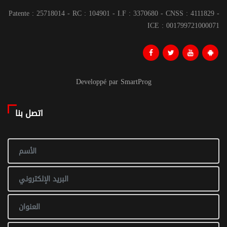
Patente : 25718014 - RC : 104901 - I.F : 3370680 - CNSS : 4111829 -
ICE : 001799721000071
Developpé par SmartProg
اتصل بنا