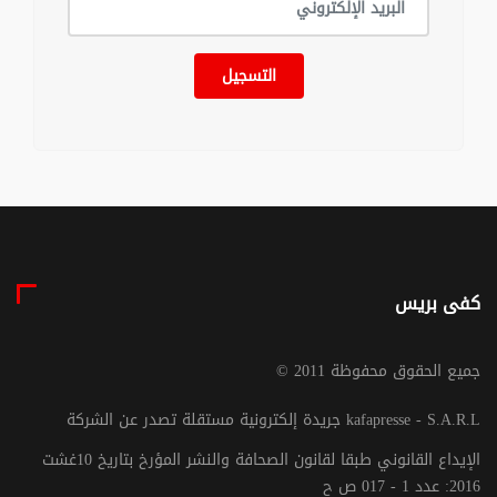
التسجيل
كفى بريس
© جميع الحقوق محفوظة 2011
جريدة إلكترونية مستقلة تصدر عن الشركة kafapresse - S.A.R.L
الإيداع القانوني طبقا لقانون الصحافة والنشر المؤرخ بتاريخ 10غشت
2016: عدد 1 - 017 ص ح