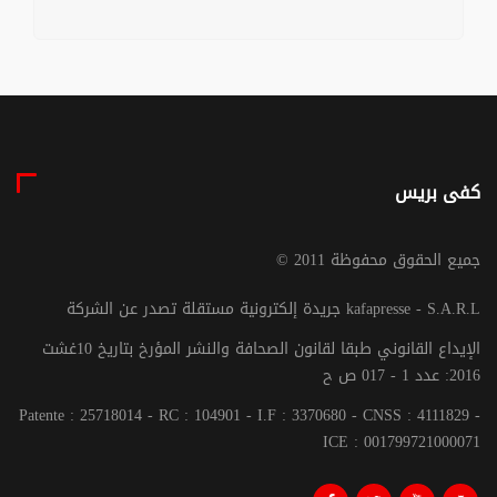
كفى بريس
© جميع الحقوق محفوظة 2011
جريدة إلكترونية مستقلة تصدر عن الشركة kafapresse - S.A.R.L
الإيداع القانوني طبقا لقانون الصحافة والنشر المؤرخ بتاريخ 10غشت
2016: عدد 1 - 017 ص ح
Patente : 25718014 - RC : 104901 - I.F : 3370680 - CNSS : 4111829 -
ICE : 001799721000071