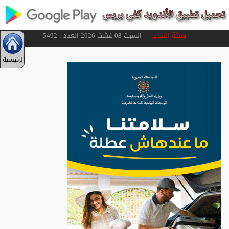
هيئة التحرير
السبت 08 غشت 2026 العدد : 5492
الرئيسية