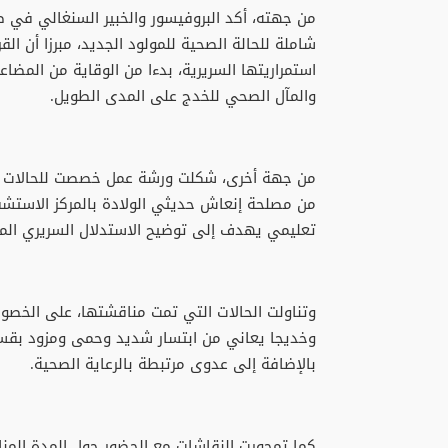
من جهته، أكد البروفيسور والخبير السنغالي في ط
شاملة للحالة الصحية للمولود الجديد، مبرزا أن ال
استمراريتها السريرية، بدءا من الوقاية من المضاع
والمآل الصحي للخدج على المدى الطويل.
من جهة أخرى، شكلت ورشة عمل خصصت للحالات الس
من مصلحة إنعاش حديثي الولادة بالمركز الاستشف
تعليمي يهدف إلى توضيح الاستدلال السريري المتعل
وتناولت الحالات التي تمت مناقشتها، على الخصوص
وخديجا يعاني من ابتسار شديد وحمى ومزود بقسطر
بالإضافة إلى عدوى مرتبطة بالرعاية الصحية.
كما تمحورت النقاشات مع الحضور حول المدة المناس