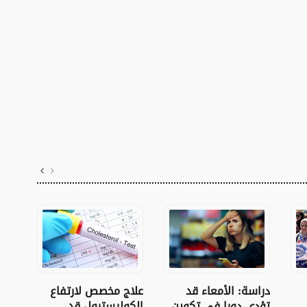
نجاح
دراسة: الأمعاء قد
علاج مخصص لارتفاع
للم
تؤدي دورا في تكوين
الكوليسترول قد