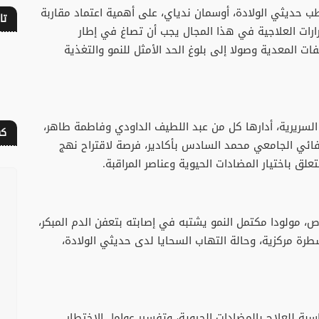
ب حديثي الولادة، أوسمان ندياي، على أهمية اعتماد مقاربة
تا
قرارات العلاجية في هذا المجال يجب أن تصاغ في إطار
فات المعدية وصولا إلى بلوغ الحد الأمثل للنمو والتغذية
ريرية، أدارها كل من عبد اللطيف الداودي وفاطمة طاهر،
كف
ائي الجامعي محمد السادس بأكادير، فرصة لاقتراح نهج
ق باختيار المضادات الحيوية وعناصر المراقبة.
، مولودا مكتمل النمو يشتبه في إصابته بتعفن الدم المبكر،
ة مركزية، وحالة التهاب السحايا لدى حديثي الولادة،
بة للعلاج بالمضادات الحيوية، وتفسير عوامل الاختطار