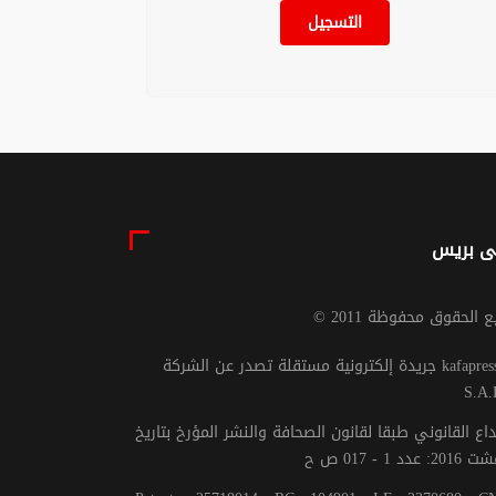
التسجيل
ى بريس
يع الحقوق محفوظة 2011
جريدة إلكترونية مستقلة تصدر عن الشركة kafapresse -
S.A.
داع القانوني طبقا لقانون الصحافة والنشر المؤرخ بتاريخ