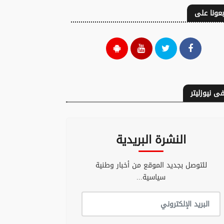
بعونا على
طقس السبت: أجواء
ي يجلد أحزابا في
حارة وزخات رعدية
نيا طالبت باستبعاد
ى نيوزليتر
مرتقبة بعدد من
رب من تنظيم
المناطق
نديال
07 غشت 2026 - 19:25
07 غشت 2026 - 19:55
النشرة البريدية
للتوصل بجديد الموقع من أخبار وطنية
سياسية...