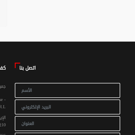
اتصل بنا
كف
© جم
R.L
الإي
10غشت 2016: عدد 1 - 017 ص ح