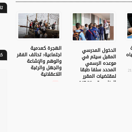
تا
حقوق
الهجرة كعدمية
الدخول المدرسي
إسبا
اه
اجتماعية: تحالف الفقر
كف
المقبل سیتم في
المغ
والوهم والإشاعة
موعده الرسمي
المو
والجهل والرغبة
المحدد سلفا طبقا
اللاعقلانية
لمقتضیات المقرر
الوزاري رقم 047.26
07 غشت 2026 - 20:17
07 غشت 2026 - 20:35