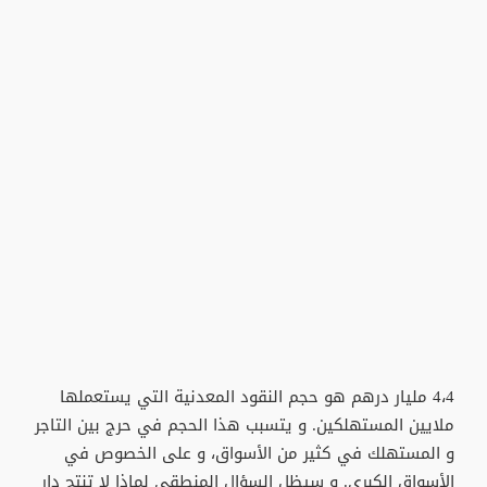
4،4 مليار درهم هو حجم النقود المعدنية التي يستعملها
ملايين المستهلكين. و يتسبب هذا الحجم في حرج بين التاجر
و المستهلك في كثير من الأسواق، و على الخصوص في
الأسواق الكبرى. و سيظل السؤال المنطقي لماذا لا تنتج دار