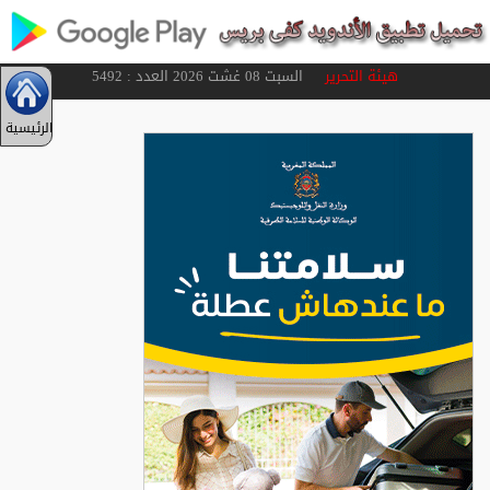
هيئة التحرير
السبت 08 غشت 2026 العدد : 5492
الرئيسية