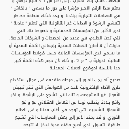
مبلغها، حسب بنك المغرب ، إلى أكثر من 511 مليار درهم. و
يعتبر هذا الرقم الأخير مؤشرا على دور ما يسمى " بالكاش "
في المعاملات التجارية ببلادنا. و يعد كذلك منطقة مخاطر
لتفشي الرشوة و الاداءات غير القانونية التي تعتبر " عادية "
لدى الكثير من المؤسسات الخدماتية و خصوصا تلك التي
تتم، تحت الظلام، في عديد من المصحات و الشركات الخاصة.
حاولت أن لا أقارن العملات النقدية بإجمالي الكتلة النقدية أو
ما يسمى لدى المؤسسات المالية حسب ضوابط المؤسسات
المالية الدولية ب " م 3". و ذلك لأن حجم هذه الكتلة كبير
جدا بالنسبة لموضوع العملات المعدنية.
صحيح أنه يجب المرور إلى مرحلة متقدمة في مجال استخدام
طرق الأداء الإلكترونية للحد من الهوامش التي تنتج تبييض
الأموال غير المشروعة، و تلك التي تشجع على الرشوة. و لكن
واقع بلادنا يتطلب نوعا من التعامل العقلاني مع واقع
الأسواق الشعبية التي توجد في أغلب مدننا و في العالم
القروي. و قد يمتد الأمر إلى بعض الممارسات التي تشجع
ظاهرة التسول الذي أصبح مهنة مدرة لدخل لا تتيحه