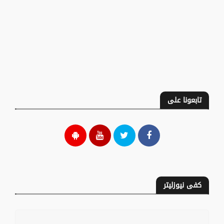
تابعونا على
كفى نيوزليتر