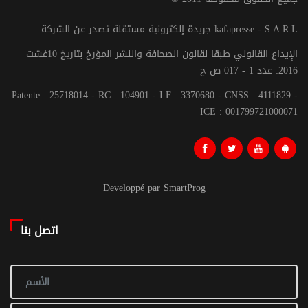
جريدة إلكترونية مستقلة تصدر عن الشركة kafapresse - S.A.R.L
الإيداع القانوني طبقا لقانون الصحافة والنشر المؤرخ بتاريخ 10غشت
2016: عدد 1 - 017 ص ح
Patente : 25718014 - RC : 104901 - I.F : 3370680 - CNSS : 4111829 -
ICE : 001799721000071
Developpé par SmartProg
اتصل بنا