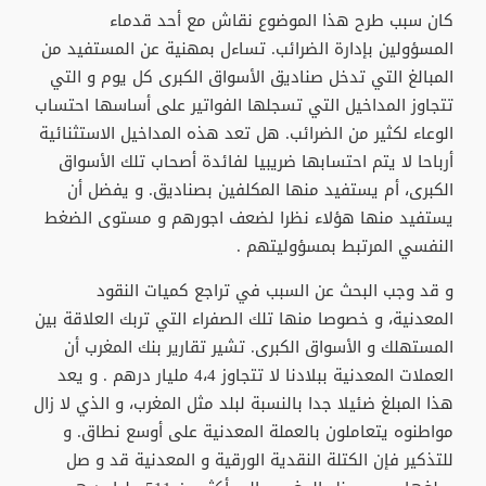
كان سبب طرح هذا الموضوع نقاش مع أحد قدماء
المسؤولين بإدارة الضرائب. تساءل بمهنية عن المستفيد من
المبالغ التي تدخل صناديق الأسواق الكبرى كل يوم و التي
تتجاوز المداخيل التي تسجلها الفواتير على أساسها احتساب
الوعاء لكثير من الضرائب. هل تعد هذه المداخيل الاستثنائية
أرباحا لا يتم احتسابها ضريبيا لفائدة أصحاب تلك الأسواق
الكبرى، أم يستفيد منها المكلفين بصناديق. و يفضل أن
يستفيد منها هؤلاء نظرا لضعف اجورهم و مستوى الضغط
النفسي المرتبط بمسؤوليتهم .
و قد وجب البحث عن السبب في تراجع كميات النقود
المعدنية، و خصوصا منها تلك الصفراء التي تربك العلاقة بين
المستهلك و الأسواق الكبرى. تشير تقارير بنك المغرب أن
العملات المعدنية ببلادنا لا تتجاوز 4،4 مليار درهم . و يعد
هذا المبلغ ضئيلا جدا بالنسبة لبلد مثل المغرب، و الذي لا زال
مواطنوه يتعاملون بالعملة المعدنية على أوسع نطاق. و
للتذكير فإن الكتلة النقدية الورقية و المعدنية قد و صل