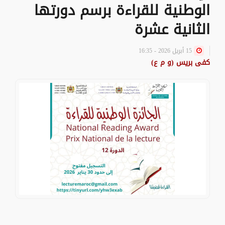
الوطنية للقراءة برسم دورتها
الثانية عشرة
15 أبريل 2026 - 16:35
كفى بريس (و م ع)