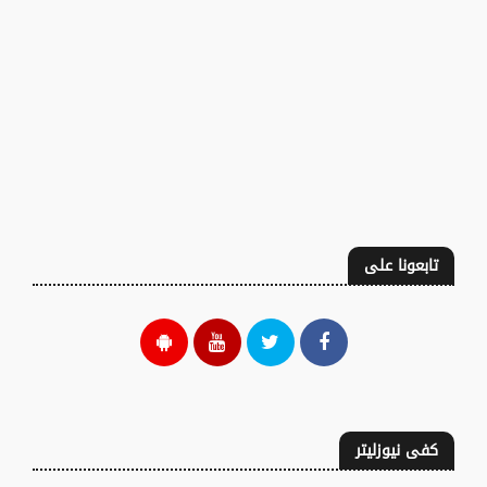
تابعونا على
كفى نيوزليتر