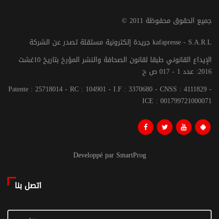
© جميع الحقوق محفوظة 2011
جريدة إلكترونية مستقلة تصدر عن الشركة kafapresse - S.A.R.L
الإيداع القانوني طبقا لقانون الصحافة والنشر المؤرخ بتاريخ 10غشت
2016: عدد 1 - 017 ص ح
Patente : 25718014 - RC : 104901 - I.F : 3370680 - CNSS : 4111829 -
ICE : 001799721000071
Developpé par SmartProg
اتصل بنا