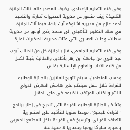
وفي فئة التعليم الإعدادي، يضيف المصدر ذاته، نالت الجائزة
التلميذة زينب منصور عن مديرية الصخيرات تمارة، والتلميذ
أحمد عازم من مديرية اشتوكة آيت باها، فيما آلت الجائزة
في سلك التعليم التأهيلي إلى محمد رضى أوعبو من مديرية
سطات، وجنات العسري التي مثلت مديرية الصخيرات تمارة.
وفي فئة التعليم الجامعي، فاز بالجائزة كل من الطالب أيوب
عبد اللوي من جامعة ابن زهر بأكادير، والطالبة بثينة لكحل
من كلية الآداب والعلوم الإنسانية بفاس.
وحسب المنظمين، سيتم تتويج الفائزين بالجائزة الوطنية
للقراءة خلال حفل سينظم على هامش المعرض الدولي
للنشر والكتاب المرتقب تنظيمه في ماي المقبل.
وتشكل الجائزة الوطنية للقراءة التي تندرج في إطار برنامج
"القراءة للجميع"، موعدا سنويا للتأكيد على استمرارية
التعاقد القرائي، وترسيخ فعل القراءة داخل المجتمع المغربي
باعتباره سلوكا يوميا وحضاريا لا محيد عنه.