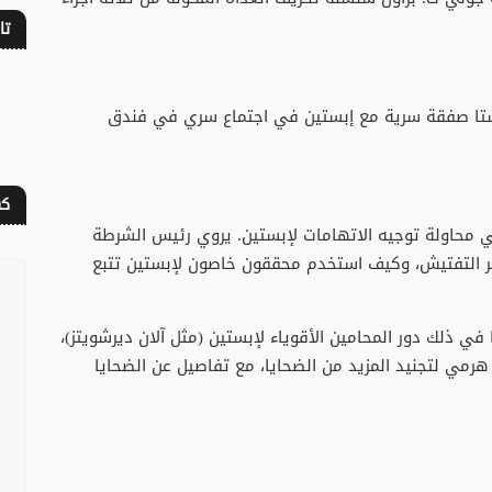
تا
كوستا صفقة سرية مع إبستين في اجتماع سري في فندق
كف
حاولة توجيه الاتهامات لإبستين. يروي رئيس الشرطة
امر التفتيش، وكيف استخدم محققون خاصون لإبستين تتبع
ا في ذلك دور المحامين الأقوياء لإبستين (مثل آلان ديرشويتز)،
رمي لتجنيد المزيد من الضحايا، مع تفاصيل عن الضحايا