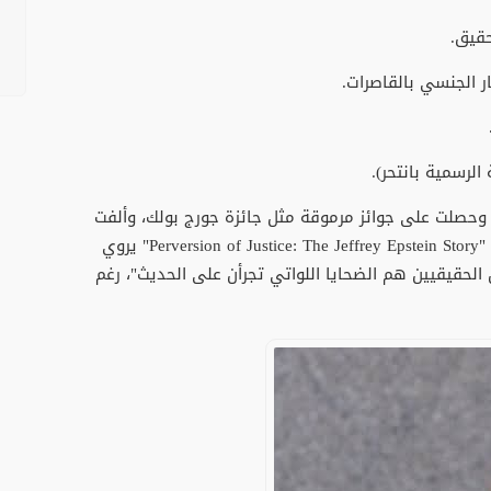
حقيق.
 وحصلت على جوائز مرموقة مثل جائزة جورج بولك، وألفت
كتابًا بعنوان "عدالة منحرفة: قصة جيفري إبستين" "Perversion of Justice: The Jeffrey Epstein Story" يروي
 الحقيقيين هم الضحايا اللواتي تجرأن على الحديث"، رغم