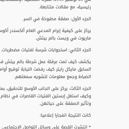
رئيسية، مع مقالات متتابعة.
الجزء الأول: صفقة مطبوخة في السر.
يركز على كيفية إبرام المدعي العام ألكسندر أ
ماريوت في ويست بالم بيتش.
الجزء الثاني: استجوابات شرسة لفتيات مضطربات.
يكشف كيف تمت عرقلة عمل شرطة بالم بيتش في م
السابق مايكل رايتر كيف رفضت النيابة توقيع أو
الضباط وجمع معلومات لتشويه سمعتهم.
الجزء الثالث: يركز على الجانب الأوسع للتحقيق، بم
وكيف استغل إبستين الفتيات القاصرات في نظام ه
وتأثير الصفقة على حياتهن.
كانت النتيجة انفجارا إعلاميا:
* انتشرت القصة على وسائل التواصل الاجتماعي.