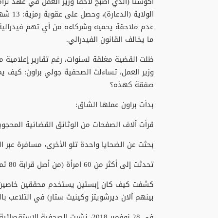
أكوستا (الذي أصبح لاحقا وزير العمل في عهد تر
الولاية
عدم ملاحقة يحميه وشركاءه من أي تهم فيدرالية 
ما يخالف القانون الفيدرالي.
وزير العمل، تساءلت الصحفية جولي براون: كيف ي
صفقة كهذه؟
بدأت براون عملها الشاق:
قرأت آلاف الصفحات من الوثائق القضائية المحجوبة
بحثت عن الضحايا واحدة تلو الأخرى، مسافرة عبر 
تحدثت إلى أكثر من 60 امرأة (من أصل قرابة 80 تم تحديدهن لاحقا)، كن يعانين من الصدمة والعار والخوف.
كشفت كيف كان إبستين يستخدم محققين خاصين لت
بينهم آلان ديرشويتز وكينيث ستار) في التلاعب بال
في 28 نوفمبر 2018، نشرت الصحفية ا