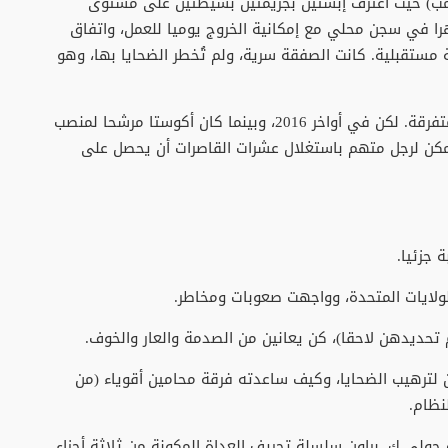
امب) حيث اعترف إبستين بجريمتين بسيطتين على مستوى
 (الدعارة)، وحصل على عقوبة رمزية: 13 شهرا في سجن محلي مع إمكانية الخروج يوميا للعمل، واتفاق
مستقبلية. كانت الصفقة سرية، ولم تُخطر الضحايا بها، وهو
ظلت القضية مغلقة لسنوات، رغم تقارير إعلامية متفرقة. لكن في أواخر 2016، وبينما كان أكوستا مرشحا لمنصب
مكن لرجل متهم باستغلال عشرات القاصرات أن يحصل على
 جزئيا.
الولايات المتحدة، وواجهت صعوبات ومخاطر.
رهيب الضحايا، وكيف ساعدته فرقة محامين أقوياء (من
نظام.
لإستقصائية جولي ك. براون سلسلة تحريف العداة المكونة من ثلاثة أجزاء