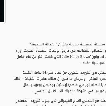
مي هيرالد سلسلة تحقيقية مدوية بعنوان "العدالة المنحرفة"
واحدة من أكبر الفضائح القضائية في تاريخ الولايات المتحدة الحديث. وراء
هذه السلسلة تقف الصحفية الاستقصائية "جولي ك. براون"Julie Knipe Brown التي قضت أكثر من عام كامل
السياسية دفنها.
القصة بدأت في عام 2005، أين تلقت شرطة بالم بيتش في فلوريدا شكوى من فتاة تبلغ 14 عاما، اتهمت
ه الفاخر... وسرعان ما تبين أن هناك عشرات الفتيات – غالبا
ا لنظام إجرامي منظم: إبستين يجذبهن بوعود بالمال
 غيرهن في "شبكة هرمية" للاستغلال الجنسي.
قة سرية مذهلة مع المدعي العام الفيدرالي في جنوب فلوريدا ألكسندر