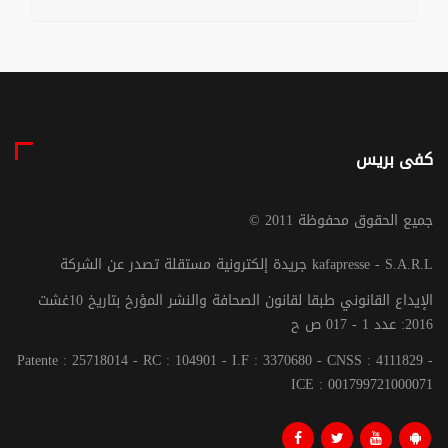
كفى بريس
© جميع الحقوق محفوظة 2011
جريدة إلكترونية مستقلة تصدر عن الشركة kafapresse - S.A.R.L
الإيداع القانوني طبقا لقانون الصحافة والنشر المؤرخ بتاريخ 10غشت
2016: عدد 1 - 017 ص ح
Patente : 25718014 - RC : 104901 - I.F : 3370680 - CNSS : 4111829 -
ICE : 001799721000071