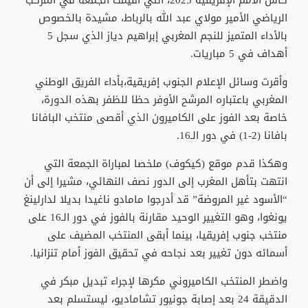
كأس الأمم الإفريقية 2025، التي أقيمت الجمعة في المركب
الرياضي الأمير مولاي عبد الله بالرباط، مشيدة بالخصوص
بالأداء المتميز للنجم المغربي إبراهيم دياز الذي سجل 5
أهداف في 5 مباريات.
وأقرت وسائل الإعلام الجنوب إفريقية،بأداء الفريق الوطني
المغربي باعتباره المرشح الأوفر حظا للظفر بهذه الدورة،
خاصة بعد الفوز على الكاميرون الذي أقصى منتخب البافانا
بافانا (2-1) في دور الـ16.
وهكذا قدم موقع (كيكوف) ملخصا لمباراة الجمعة التي
انتهت بتأهل المغرب إلى الدور نصف النهائي، مشيرا إلى أن
“الأسود غير المروضة” قد أدرجوا مامادو ناغيدا بديلا لدارلينغ
يونغوا، وهو التغيير الوحيد مقارنة بالفوز في دور الـ16 على
منتخب جنوب إفريقيا، بينما أبقى المنتخب المضيف على
أسمائه دون تغيير بعد نجاحه في تحقيق الفوز أمام تنزانيا.
واضطر المنتخب الكاميروني مكرها لإجراء تبديل مبكر في
الدقيقة 24 بعد إصابة جونيور تشاماديو، ليستسلم بعد