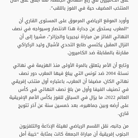
على الكاميرون في ربع النهائي الجمعة، مما أبقى على آمال
المنتخب المضيف حية في الفوز باللقب”.
وأورد الموقع الرياضي المرموق على المستوى القاري أن
“المغرب يستحق عن جدارة هذا الانتصار وسيواجه في نصف
النهائي الفائز من مباراة نيجيريا والجزائر”، مشيرا إلى أن
النزال المقبل يكتسي طابع التحدي لأشبال وليد الركراكي
مقارنة بالمقابلة ضد الكاميرون.
وتابع أن الأمر يتعلق بالمرة الأولى منذ الهزيمة في نهائي
نسخة 2004 ضد تونس التي يبلغ فيها المغرب دور نصف
نهائي الكان، مضيفا أن المغرب، باعتباره أول منتخب إفريقي
في تصنيف الفيفا وأول من بلغ نصف النهائي في كأس
العالم 2022، ما يزال في السباق للفوز بكأس الأمم الإفريقية
على أرضه وبين جماهيره، بعد خمسين سنة عن آخر تتويج
قاري.
من جانبه، نقل القسم الرياضي لهيئة الإذاعة والتلفزيون
الجنوب إفريقية أن مباراة الجمعة كانت بمثابة “خيبة أمل