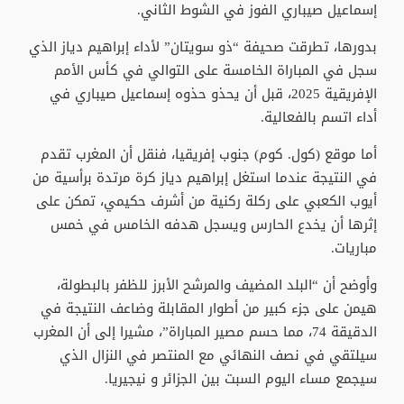
إسماعيل صيباري الفوز في الشوط الثاني.
بدورها، تطرقت صحيفة “ذو سويتان” لأداء إبراهيم دياز الذي
سجل في المباراة الخامسة على التوالي في كأس الأمم
الإفريقية 2025، قبل أن يحذو حذوه إسماعيل صيباري في
أداء اتسم بالفعالية.
أما موقع (كول. كوم) جنوب إفريقيا، فنقل أن المغرب تقدم
في النتيجة عندما استغل إبراهيم دياز كرة مرتدة برأسية من
أيوب الكعبي على ركلة ركنية من أشرف حكيمي، تمكن على
إثرها أن يخدع الحارس ويسجل هدفه الخامس في خمس
مباريات.
وأوضح أن “البلد المضيف والمرشح الأبرز للظفر بالبطولة،
هيمن على جزء كبير من أطوار المقابلة وضاعف النتيجة في
الدقيقة 74، مما حسم مصير المباراة”، مشيرا إلى أن المغرب
سيلتقي في نصف النهائي مع المنتصر في النزال الذي
سيجمع مساء اليوم السبت بين الجزائر و نيجيريا.