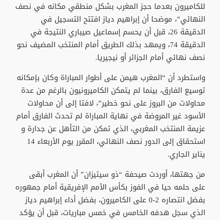
للكاميرون بعدما حجز المغرب بشكل منطقي مكانه في نصف
النهائي”، موضحا أن إبراهيم دياز افتتح التسجيل في
الدقيقة 26، قبل أن يحسم إسماعيل صيباري النتيجة في
الدقيقة 74، ويمهد بذلك الطريق أمام المنتخب المضيف نحو
نصف نهائي أمام الجزائر أو نيجيريا.
واستطرد أن “المغرب هيمن على أطوار المباراة وكان بإمكانه
توسيع الفارق، بينما لم يتمكن الكاميرونيون بالرغم من عدة
محاولات من البروز على نحو خطير”، لافتا إلى أن محاولات
الأسود غير المروضة في نهاية المباراة لم تحدث الفارق أمام
عزيمة المنتخب المغربي، الذي تمكن من التأهل عن جدارة و
استحقاق إلى الدور نصف النهائي، المقرر يوم الأربعاء 14
يناير الجاري.
من جهتها، أوردت صيحفة “ذو سيتيزان” أن المغرب أبقى
على حلمه حيا في الفوز بكأس الأمم الإفريقية أمام جمهوره
بفضل انتصاره 2-0 على الكاميرون، بفضل أداء إبراهيم دياز
الذي سجل هدفه الخامس في خمس مباريات، قبل أن يؤكد