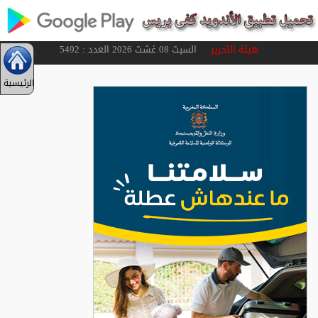
هيئة التحرير
السبت 08 غشت 2026 العدد : 5492
الرئيسية