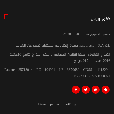
كفى بريس
© جميع الحقوق محفوظة 2011
جريدة إلكترونية مستقلة تصدر عن الشركة kafapresse - S.A.R.L
الإيداع القانوني طبقا لقانون الصحافة والنشر المؤرخ بتاريخ 10غشت
2016: عدد 1 - 017 ص ح
Patente : 25718014 - RC : 104901 - I.F : 3370680 - CNSS : 4111829 -
ICE : 001799721000071
Developpé par SmartProg