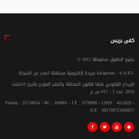
كفى بريس
© جميع الحقوق محفوظة 2011
جريدة إلكترونية مستقلة تصدر عن الشركة kafapresse - S.A.R.L
الإيداع القانوني طبقا لقانون الصحافة والنشر المؤرخ بتاريخ 10غشت
2016: عدد 1 - 017 ص ح
Patente : 25718014 - RC : 104901 - I.F : 3370680 - CNSS : 4111829 -
ICE : 001799721000071