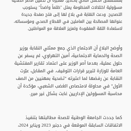
بمستشفى الحسن الثاني بأكادير، معتبرة أن تحميل الأطر الصحية
مسؤولية اختلالات المنظومة يمثل "ظلماً واضحاً" يستوجب
التصحيح. ودعت النقابة في بلاغ لها إلى فتح صفحة جديدة
عنوانها المصالحة بين العاملين في القطاع الصحي ومؤسساته،
لاستعادة الثقة المفقودة وتعزيز العلاقة مع المواطنين.
وأوضح البلاغ أن الاجتماع الذي جمع ممثلي النقابة بوزير
الصحة والحماية الاجتماعية، أمين التهراوي، لم يسفر عن
حلول عملية، بعدما أصر الوزير على اعتماد تقارير المفتشية
العامة للوزارة لتبرير قرارات التوقيف. في المقابل، عبّرت
النقابة عن رفضها لما اعتبرته "تضحية بمهنيين من الصف
الأول" في محاولة لامتصاص الغضب الشعبي، مؤكدة أن
محاسبة المسؤولين الإداريين غابت بشكل غير مبرر.
كما جددت الجامعة الوطنية للصحة مطالبتها بتنفيذ
الاتفاقات السابقة الموقعة في دجنبر 2023 ويناير 2024،