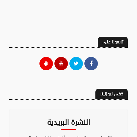
تابعونا على
كفى نيوزليتر
النشرة البريدية