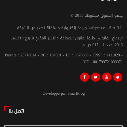
© جميع الحقوق محفوظة 2011
جريدة إلكترونية مستقلة تصدر عن الشركة kafapresse - S.A.R.L
الإيداع القانوني طبقا لقانون الصحافة والنشر المؤرخ بتاريخ 10غشت
2016: عدد 1 - 017 ص ح
Patente : 25718014 - RC : 104901 - I.F : 3370680 - CNSS : 4111829 -
ICE : 001799721000071
Developpé par SmartProg
اتصل بنا