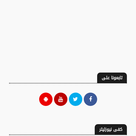
تابعونا على
كفى نيوزليتر