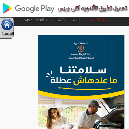
هيئة التحرير
السبت 08 غشت 2026 العدد : 5492
الرئيسية