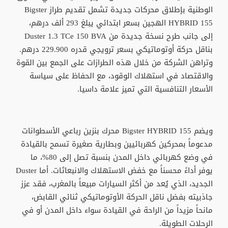
الوطنية بإطلاق محركات جديدة تشمل تقديم طراز Bigster
HYBRID 155 الهجين بسعر ابتدائي يبلغ 293 ألف درهم،
إلى جانب طرح نسخة جديدة من Duster 1.3 TCe 150 BVA
بناقل حركة أوتوماتيكي بسعر ترويجي قدره 229.900 درهم.
وتراهن الشركة من خلال هذه الطرازات على الجمع بين القوة
والاقتصاد في استهلاك الوقود، مع الحفاظ على سياسة
الأسعار التنافسية التي تميز علامة داسيا.
ويضم Bigster HYBRID 155 محرك بنزين رباعي الأسطوانات
مدعوماً بمحركين كهربائيين وبطارية صغيرة تسمح بالقيادة
في وضع كهربائي داخل المدن بنسبة تصل إلى 80%، ما
يوفر أداءً محسناً مع خفض الاستهلاك والانبعاثات. أما Duster
الجديد، الذي يُعد من أكثر السيارات مبيعاً بالمغرب، فقد عزز
جاذبيته بفضل ناقل الحركة الأوتوماتيكي ثنائي القابض،
مانحاً مزيداً من الراحة في القيادة سواء داخل المدن أو في
الرحلات الطويلة.