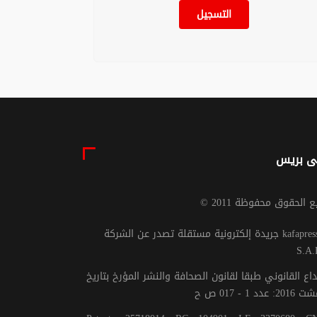
التسجيل
ى بريس
يع الحقوق محفوظة 2011
جريدة إلكترونية مستقلة تصدر عن الشركة kafapresse -
S.A.
داع القانوني طبقا لقانون الصحافة والنشر المؤرخ بتاريخ