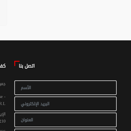
اتصل بنا
كف
© جم
R.L
الإي
10غشت 2016: عدد 1 - 017 ص ح