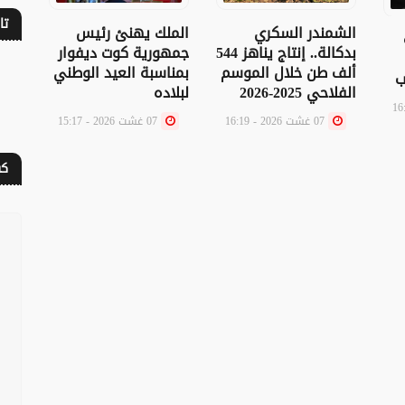
تا
الشمندر السكري
الملك يهنئ رئيس
أين 
بدكالة.. إنتاج يناهز 544
جمهورية كوت ديفوار
المغ
ألف طن خلال الموسم
بمناسبة العيد الوطني
تجاو
ب
الفلاحي 2025-2026
لبلاده
لاست
تنظي
07 غشت 2026 - 16:19
07 غشت 2026 - 15:17
كف