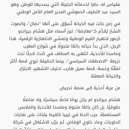
مقياس له، نظرا لخدماته الجليلة التي يسديها للوطن، وهو
السيد عبد اللطيف الحموشي المدير العام للأمن الوطني.
في زمن باتت فيه الخيانة تُسوّق على أنها "نضال"، والصوت
النشاز يُقدَّم كـ"معارضة"، تبرز أسماء مثل هشام جيراندو
كرموز لانهيار القيم الوطنية وتفشي الانتهازية الرقمية. هذا
الرجل، الذي بدأ حياته بائعًا متجولًا في شوارع المغرب
وماسحا للأحذية، انتهى به المطاف في كندا، لاجئًا تحت
ذريعة “الاضطهاد السياسي”، بينما الحقيقة تروي قصة أكثر
تعفّنًا وخسة: قصة عميل هارب، احترف التشهير، الابتزاز،
والخيانة المعلنة.
من عربة أحذية إلى منصة تحريض
هشام جيراندو لم يكن يومًا فاعلًا سياسيًا، ولا مناضلًا
حقوقيًا. بل كان بائعًا متجولا وماسحا للأحذية والملابس
المستعملة. جرب الحظ في ليبيا كلقيط يقتات على نفايات
الحاويات، وعاد خاوي الوفاض. ثم جرّب الاشتغال في شركة