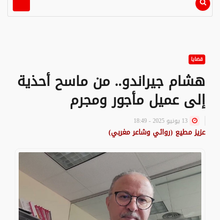
قضايا
هشام جيراندو.. من ماسح أحذية
إلى عميل مأجور ومجرم
13 يونيو 2025 - 18:49
عزيز مطيع (روائي وشاعر مغربي)