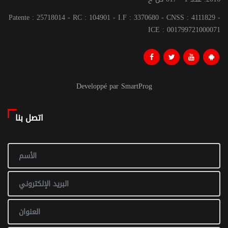
Patente : 25718014 - RC : 104901 - I.F : 3370680 - CNSS : 4111829 -
ICE : 001799721000071
Developpé par SmartProg
اتصل بنا