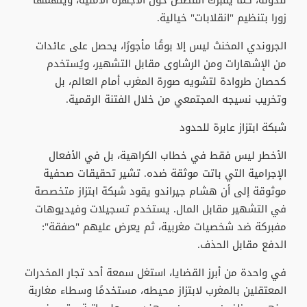
زورا بتنظيم "انقلابات" خيالية.
الجروندي المخنث ليس إلا بوقًا مأجورًا، يحصل على عائدات
من الإشهارات ومن الرشاوى مقابل التشهير، ويُستخدم
كحصان طروادة لتشويه صورة المغرب أمام العالم، بل
وتخريب نسيجه المجتمعي من خلال الفتنة الرقمية.
شبكة ابتزاز عابرة للحدود
الأخطر ليس فقط في خطاب الكراهية، بل في الأفعال
الإجرامية التي باتت موثقة ضده. تشير تحقيقات صحفية
موثوقة إلى أن هشام جيراندو يقود شبكة ابتزاز متخصصة
في التشهير مقابل المال. يستخدم تسجيلات وفيديوهات
مفبركة ضد شخصيات مغربية، ثم يعرض عليهم "صفقة":
الدفع مقابل الحذف.
في واحدة من أبرز القضايا، استغل سمعة أحد تجار المخدرات
المعتقلين بالمغرب لابتزاز محيطه، مستخدمًا وسطاء مغاربة