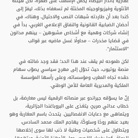
عقارية بالدار البيضاء يحمل الإسمنت على ظهره، لكنّ هيئته
الأنثوية وفيزيولوجيته المخنثة لم تسعفاه بذلك، ليفرّ إلى
كندا بعد أن طاردته شبهات النصب والاحتيال. وهناك، في
أحضان الضبابية القانونية والنفاق الإعلامي الغربي، بدأ في
إنشاء شركات وهمية مع أشخاص مشبوهين – بينهم مدانون
في قضايا مخدرات – محاولًا غسل ماضيه عبر قوالب
"الاستثمار".
لكن طموحه لم يقف عند هذا الحد؛ فقد وجد ضالته في
منصة يوتيوب، حيث تحوّل إلى مهرج سياسي يصوّب سهام
حقده تجاه المغرب ومؤسساته، وعلى رأسها المؤسسة
الملكية والمديرية العامة للأمن الوطني.
إنّ ما يسوّقه جيراندو عبر منصاته الرقمية ليس معارضة، بل
خطاب عدائي صريح، يتغذى على البروباغندا الجزائرية،
ويتماهى مع دعايات الانفصاليين. يتحدث باسم المغاربة وهو
بعيد عنهم روحًا وسلوكًا، يهاجم الملك محمد السادس،
ويتطاول على شخصيات وطنية لا ذنب لها سوى إخلاصها
للدولة، كما يفبرك القصص حول الأجهزة الأمنية، ويتهمها