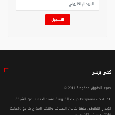
التسجيل
كفى بريس
© جميع الحقوق محفوظة 2011
جريدة إلكترونية مستقلة تصدر عن الشركة kafapresse - S.A.R.L
الإيداع القانوني طبقا لقانون الصحافة والنشر المؤرخ بتاريخ 10غشت
2016: عدد 1 - 017 ص ح