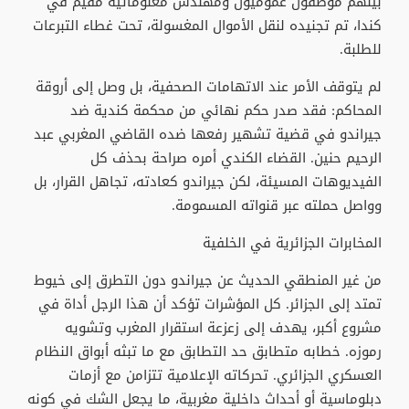
بينهم موظفون عموميون ومهندس معلوماتية مقيم في
كندا، تم تجنيده لنقل الأموال المغسولة، تحت غطاء التبرعات
للطلبة.
لم يتوقف الأمر عند الاتهامات الصحفية، بل وصل إلى أروقة
المحاكم: فقد صدر حكم نهائي من محكمة كندية ضد
جيراندو في قضية تشهير رفعها ضده القاضي المغربي عبد
الرحيم حنين. القضاء الكندي أمره صراحة بحذف كل
الفيديوهات المسيئة، لكن جيراندو كعادته، تجاهل القرار، بل
وواصل حملته عبر قنواته المسمومة.
المخابرات الجزائرية في الخلفية
من غير المنطقي الحديث عن جيراندو دون التطرق إلى خيوط
تمتد إلى الجزائر. كل المؤشرات تؤكد أن هذا الرجل أداة في
مشروع أكبر، يهدف إلى زعزعة استقرار المغرب وتشويه
رموزه. خطابه متطابق حد التطابق مع ما تبثه أبواق النظام
العسكري الجزائري. تحركاته الإعلامية تتزامن مع أزمات
دبلوماسية أو أحداث داخلية مغربية، ما يجعل الشك في كونه