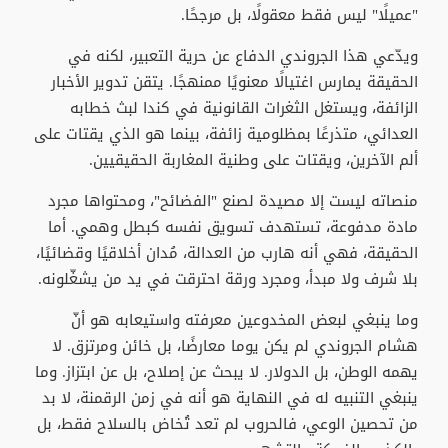
"عميلًا" ليس فقط معقولًا، بل مرجحًا.
ويدّعي هذا الجروندي الدفاع عن حرية التعبير، لكنه في
الحقيقة يمارس اغتيالًا معنويًا ممنهجًا. يتقن تدوير الأخبار
الزائفة، ويستغل الثغرات القانونية في كندا لبث خطابه
العدائي، متذرعًا بمظلومية زائفة، بينما هو الذي يقتات على
ألم الآخرين، ويقتات على وطنية المغاربة الحقيقيين.
منصاته ليست إلا مصيدة لصنع "الفضائح"، ومحتواها مجرد
مادة مدفوعة، تستهدف تسويق نفسه كبطل وهمي. أما
الحقيقة، فهي أنه هارب من العدالة، مُدان أخلاقيًا وقضائيًا،
بلا شرف ولا مبدأ، ومجرد ورقة احترقت في يد من يشغّلونه.
وما ينبغي لبعض المخدوعين معرفته واستيعابه هو أنّ
هشام الجروندي لم يكن يوما معارضًا، بل خائن ومرتزق. لا
يهمه الوطن، بل الدولار. لا يبحث عن إصلاح، بل عن ابتزاز. وما
ينبغي التنبيه له في النهاية هو أنه في زمن الرقمنة، لا بد
من تحصين الوعي، فالحروب لم تعد تُخاض بالسلاح فقط، بل