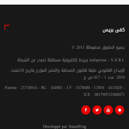
كفى بريس
© جميع الحقوق محفوظة 2011
جريدة إلكترونية مستقلة تصدر عن الشركة kafapresse - S.A.R.L
الإيداع القانوني طبقا لقانون الصحافة والنشر المؤرخ بتاريخ 10غشت
2016: عدد 1 - 017 ص ح
Patente : 25718014 - RC : 104901 - I.F : 3370680 - CNSS : 4111829 -
ICE : 001799721000071
Developpé par SmartProg