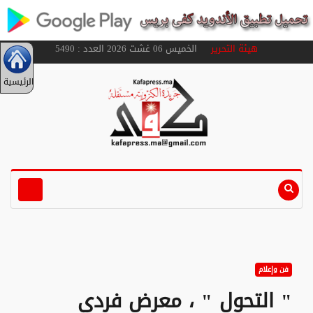
هيئة التحرير
الخميس 06 غشت 2026 العدد : 5490
الرئيسية
فن وإعلام
" التحول " ، معرض فردي