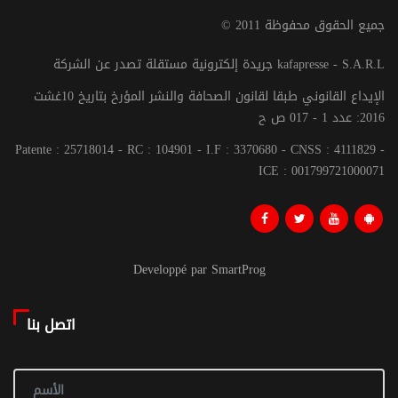
© جميع الحقوق محفوظة 2011
جريدة إلكترونية مستقلة تصدر عن الشركة kafapresse - S.A.R.L
الإيداع القانوني طبقا لقانون الصحافة والنشر المؤرخ بتاريخ 10غشت
2016: عدد 1 - 017 ص ح
Patente : 25718014 - RC : 104901 - I.F : 3370680 - CNSS : 4111829 -
ICE : 001799721000071
Developpé par SmartProg
اتصل بنا