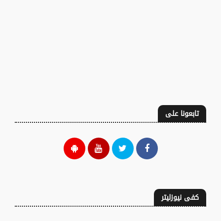
تابعونا على
كفى نيوزليتر