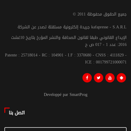
© جميع الحقوق محفوظة 2011
جريدة إلكترونية مستقلة تصدر عن الشركة kafapresse - S.A.R.L
الإيداع القانوني طبقا لقانون الصحافة والنشر المؤرخ بتاريخ 10غشت
2016: عدد 1 - 017 ص ح
Patente : 25718014 - RC : 104901 - I.F : 3370680 - CNSS : 4111829 -
ICE : 001799721000071
Developpé par SmartProg
اتصل بنا