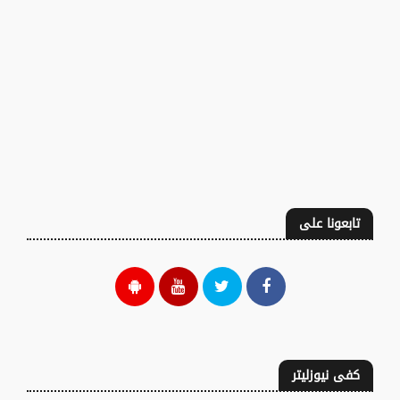
تابعونا على
كفى نيوزليتر