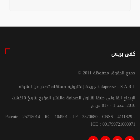
كفى بريس
© جميع الحقوق محفوظة 2011
جريدة إلكترونية مستقلة تصدر عن الشركة kafapresse - S.A.R.L
الإيداع القانوني طبقا لقانون الصحافة والنشر المؤرخ بتاريخ 10غشت
2016: عدد 1 - 017 ص ح
Patente : 25718014 - RC : 104901 - I.F : 3370680 - CNSS : 4111829 -
ICE : 001799721000071