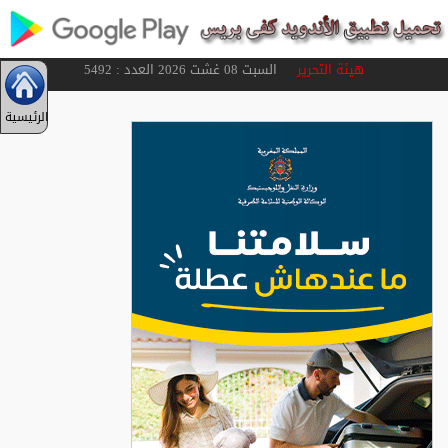
هيئة التحرير
السبت 08 غشت 2026 العدد : 5492
الرئيسية