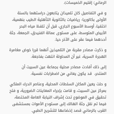
الرماني/ إقليم الخميسات).
و في التفاصيل كان تلميذان يتابعون دراستهما بالسنة
الأولى بكالوريا- رياضيات بالثانوية التأهلية الطيب بنهمية،
اختفيا، أوسط الأسبوع الجاري، قبل أن تلفظ مياه البحر
الأبيض المتوسط، على مستوى عمالة الفنيدق، الجمعة، جثة
أحدهما فيما عقر على الآخر حيا.
و ذكرت مصادر مقربة من التلميذين أنهما قررا خوض مغامرة
الهجرة السرية، غير أن المحاولة انتهت بفاجعة.
إلى ذلك أفادت مصادر محلية بجماعة عين السبيت أن
المنتحر، قد يكون يعاني من اضطرابات نفسية.
و حلت يعين المكان السلطات المحلية، وعناصر الدرك الملكي
بمركز عين السبيت، و قامت بإجراء المعاينات الضرورية، و فتح
تحقيق في الموضوع تحت إشراف النيابة العامة المختصة،
فيما تم نقل جثة الهالك إلى مستودع الأموات بمستشفى
القرب بالرماني قصد إخضاعها للتشريح الطبي.