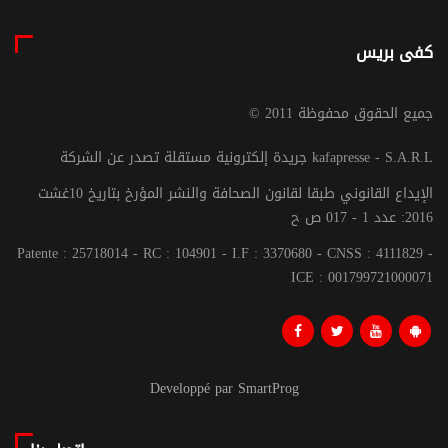
كفى بريس
© جميع الحقوق محفوظة 2011
جريدة إلكترونية مستقلة تصدر عن الشركة kafapresse - S.A.R.L
الإيداع القانوني طبقا لقانون الصحافة والنشر المؤرخ بتاريخ 10غشت
2016: عدد 1 - 017 ص ح
Patente : 25718014 - RC : 104901 - I.F : 3370680 - CNSS : 4111829 -
ICE : 001799721000071
Developpé par SmartProg