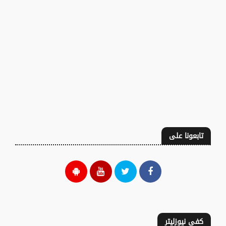
تابعونا على
كفى نيوزليتر