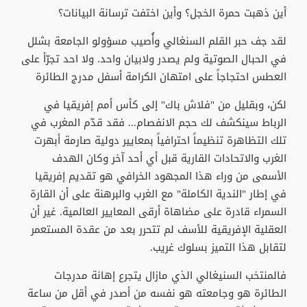
أين ذهبت حمرة الخجل؟ وأين اختفت ترسانة البيانات؟
لقد جف حبر القلم السنغالي وأُصيب مسؤولو الجامعة بشلل
في الحبال الصوتية ولم يصدر ولابيان واحد. ولا احد تجرّأ على
العطس احتجاجاً على امتهان الكرامة أسفل مدرج الطائرة
لكن، وبقليل من "فلاش باك" إلى كأس أمم إفريقيا في
الرباط سينكشف لك حجم الانفصام... فقد قدّم المغرب في
تلك التظاهرة تنظيماً احترافياً بمعايير دولية صارمة أبهرت
الغرب والاتحادات القارية قبل أي أحد آخر وكان الهدف
الأسمى من وراء هذا المجهود الخرافي هو تقديم إفريقيا
في إطار "الندية الكاملة" مع الغرب والبرهنة على أن القارة
السمراء قادرة على مضاهاة أرقى المعايير العالمية. غير أن
العقلية الإفريقية للأسف لم تتحرر بعد من عقدة المستعمر
لتقابل هذا التميز بسلوك غريب.
فالمنتخب السنيغالي الذي مازال يتجرع إهانة مدرجات
الطائرة هو وجامعته هو نفسه من أصدر في أقل من ساعة