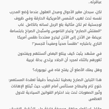
عباقرته..
لكن، سبحان مغير الأحوال ومبدل العقول عندما وُضع المدرب
نفسه تحت لهيب الشمس الأمريكية الحارقة وفي ظروف
لوجستية لم تكن مثالية بلع الرجل لسانه بالكامل. غاب
"المفتش الصارم" وتبخر الناموس واستُبدل الصراخ بابتسامة
عريضة من الأذن إلى الأذن ليخرج ممتدحاً طقس أمريكا
الناري باعتباره "طقساً صحياً ومفيداً للجسم"!
في مشهد يثبت كيف يبتلع البعض ألسنتهم ويفتحون
ثغورهم بالثناء لمجرد أن الجلاد يرتدي بدلة غربية
وهل يملك الأصلع أن يفتح فاه في نيويورك؟
هذا التباين الصارخ يعطينا تشخيصاً دقيقاً لعقدة المستعمر:
خنوع تام وانبطاح مستأنس أمام الغرب حيث تُبتلع الإهانات
وتُبرر الصعوبات تحت بند احترام القوانين السيادية للدول
العظمى
مقابل استقواء مراهق وعجرفة فارغة على الشقيق الإفريقي