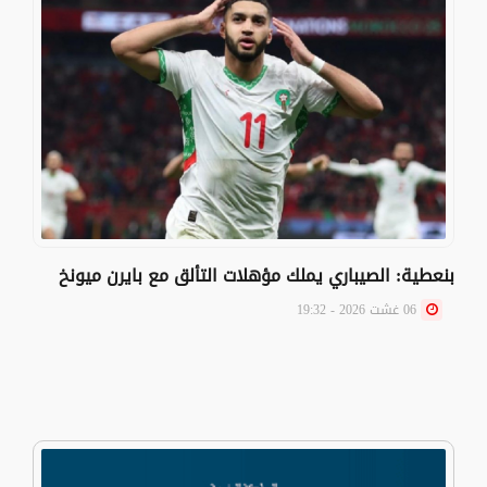
بنعطية: الصيباري يملك مؤهلات التألق مع بايرن ميونخ
06 غشت 2026 - 19:32