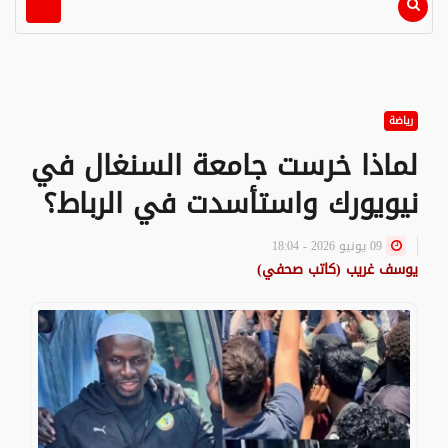
رياضة
لماذا خرست جامعة السنغال في
نيويورك واستأسدت في الرباط؟
09 يونيو 2026 - 18:04
يوسف غريب (كاتب صحفي)