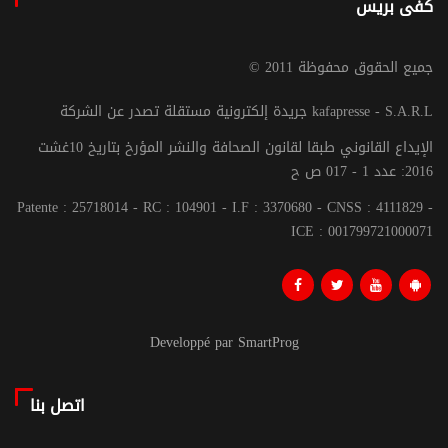
كفى بريس
© جميع الحقوق محفوظة 2011
جريدة إلكترونية مستقلة تصدر عن الشركة kafapresse - S.A.R.L
الإيداع القانوني طبقا لقانون الصحافة والنشر المؤرخ بتاريخ 10غشت
2016: عدد 1 - 017 ص ح
Patente : 25718014 - RC : 104901 - I.F : 3370680 - CNSS : 4111829 -
ICE : 001799721000071
Developpé par SmartProg
اتصل بنا