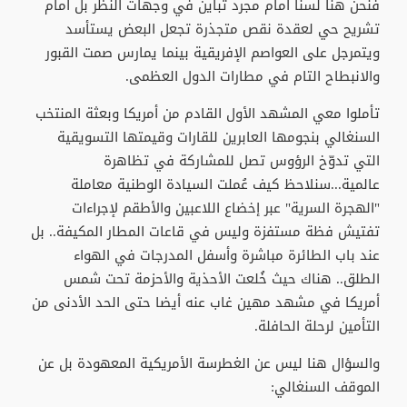
فنحن هنا لسنا أمام مجرد تباين في وجهات النظر بل أمام
تشريح حي لعقدة نقص متجذرة تجعل البعض يستأسد
ويتمرجل على العواصم الإفريقية بينما يمارس صمت القبور
والانبطاح التام في مطارات الدول العظمى.
تأملوا معي المشهد الأول القادم من أمريكا وبعثة المنتخب
السنغالي بنجومها العابرين للقارات وقيمتها التسويقية
التي تدوّخ الرؤوس تصل للمشاركة في تظاهرة
عالمية...سنلاحظ كيف عُملت السيادة الوطنية معاملة
"الهجرة السرية" عبر إخضاع اللاعبين والأطقم لإجراءات
تفتيش فظة مستفزة وليس في قاعات المطار المكيفة.. بل
عند باب الطائرة مباشرة وأسفل المدرجات في الهواء
الطلق.. هناك حيث خُلعت الأحذية والأحزمة تحت شمس
أمريكا في مشهد مهين غاب عنه أيضا حتى الحد الأدنى من
التأمين لرحلة الحافلة.
والسؤال هنا ليس عن الغطرسة الأمريكية المعهودة بل عن
الموقف السنغالي: