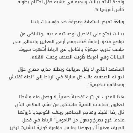
واحدة ثلاثة بيانات رسمية في عشية حفل اختتام بطولة
كأس أفريقيا 25
وبلغة تفيض استعلاءً وعجرفة ضد مؤسسات بلدنا
بيانات تحتج على تفاصيل لوجستية عادية.. وتتباكى من
تواضع فندق إقامة صُنف وفق أرقى المعايير وتتعالى على
ملاعب تدريب مجهزة بالكامل. في الرباط أُشهرت سيوف
البيانات وفي أمريكا طُويت الصحف وجفت الأقلام.
المشهد الثاني لا يقل سريالية وبطله مدرب مصري حوّل
ندواته الصحفية عقب كل مباراة في الرباط إلى "لجنة تفتيش
ومحاكمة تنظيمية".
هذا المدرب لم يترك تفصيلاً صغيراً إلا وجعل منه مشجبًا
لتعليق إخفاقاته التقنية فاشتكى من عشب الملاعب الذي
نال رضا الفيفا وهاجم الجماهير وبلغت الكوميديا ذروتها
عندما خرج يصرخ ويعول من "ناموس" الرباط في فصل
الخريف معتبراً أن بعوضنا يمارس مؤامرة كونية لتشتيت تركيز