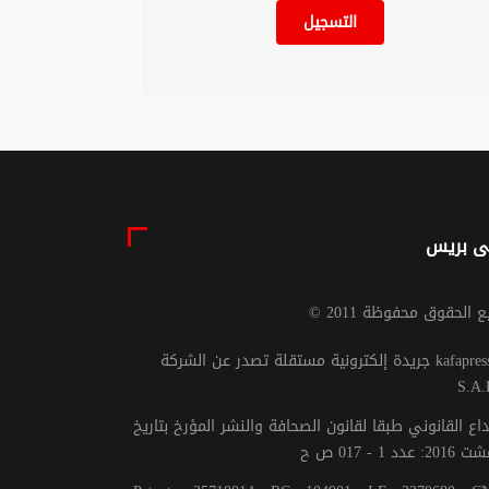
التسجيل
ى بريس
يع الحقوق محفوظة 2011
جريدة إلكترونية مستقلة تصدر عن الشركة kafapresse -
S.A.
داع القانوني طبقا لقانون الصحافة والنشر المؤرخ بتاريخ