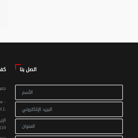
اتصل بنا
كف
© جم
R.L
الإي
10غشت 2016: عدد 1 - 017 ص ح