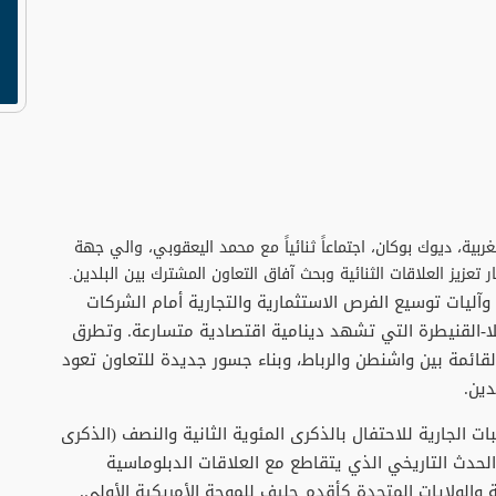
ربية، ديوك بوكان، اجتماعاً ثنائياً مع محمد اليعقوبي، والي جهة
 تعزيز العلاقات الثنائية وبحث آفاق التعاون المشترك بين البلدين.
وآليات توسيع الفرص الاستثمارية والتجارية أمام الشركات
لا-القنيطرة التي تشهد دينامية اقتصادية متسارعة. وتطرق
لقائمة بين واشنطن والرباط، وبناء جسور جديدة للتعاون تعود
دين.
ات الجارية للاحتفال بالذكرى المئوية الثانية والنصف (الذكرى
وهو الحدث التاريخي الذي يتقاطع مع العلاقات الدبلوماسية
ة والولايات المتحدة كأقدم حليف للموجة الأمريكية الأولى.