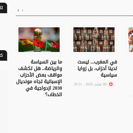
تا
كف
التع
ما بين السياسة
في المغرب... ليست
الهج
والرياضة.. هل تكشف
لدينا أحزاب، بل زوايا
القا
مواقف بعض الأحزاب
سياسية
المر
الإسبانية تجاه مونديال
06 غشت 2026 - 20:31
قائم
2030 ازدواجية في
المل
الخطاب؟
06 غشت 2026 - 20:18