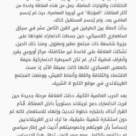
الاختلالات والتوترات الصامتة، جعل من هذه العلاقة واحدة من
أكثر العلاقات “المؤجلة” في أوروبا المعاصرة، حيث لم يُحسم
الماضي بعد، ولم يُحسم المستقبل كذلك.
بدأت الصلة بين الطرفين في القرن الثامن عشر في سياق
استعماري كلاسيكي، حين بسطت الدنمارك نفوذها على
جزيرة شاسعة ذات مجتمع صغير ومعزول. ومنذ ذلك الحين،
تشكلت العلاقة على قاعدة غير متكافئة: مركز أوروبي يقرر،
وأطراف قطبية تُدار. لم تكن السيطرة الدنماركية عنيفة
بالمعنى العسكري، لكنها كانت عميقة الأثر، إذ مست
الاقتصاد والثقافة واللغة وأنماط العيش، ووضعت المجتمع
الغرينلاندي في موقع التابع لا الشريك.
بعد الحرب العالمية الثانية، دخلت العلاقة مرحلة جديدة حين
قررت الدانمارك دمج غرينلاند دستورياً داخل المملكة. قُدّم
القرار آنذاك باعتباره خطوة تحديث وإنهاء للاستعمار، لكنه تم
دون استشارة شعبية حقيقية، ما ترك لدى الغرينلانديين
إحساساً بأن هويتهم وخصوصيتهم أُذيبت في إطار سياسي
لم يختاروه بالكامل. ومع مرور الزمن، تحوّل هذا الإحساس