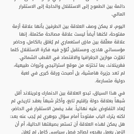
دائمة بين الطموح إلى الاستقلال والحاجة إلى الاستقرار
المالي.
اليوم، لا يمكن وصف العلاقة بين الطرفين بأنها علاقة أزمة
مفتوحة، لكنها أيضاً ليست علاقة مصالحة مكتملة. إنها
علاقة معلّقة بين ماضٍ استعماري لم يُغلق بالكامل، وحاضر
مؤسساتي هادئ، ومستقبل تُلوّح فيه فكرة الاستقلال كلما
تغيّرت موازين الجغرافيا والاقتصاد في القطب الشمالي.
فغرينلاند، بما تختزنه من موقع استراتيجي وثروات طبيعية،
لم تعد جزيرة هامشية، بل أصبحت ورقة كبرى في لعبة
دولية متسارعة.
في هذا السياق، تبدو العلاقة بين الدنمارك وغرينلاند أقل
شبهاً بعلاقة دولة بإقليم تابع، وأكثر شبهاً بعقد تاريخي لم
يُعاد التفاوض عليه نهائياً. عقد يضمن الاستقرار في الحاضر،
لكنه يترك الباب مفتوحاً أمام سؤال جوهري لم يُجب عنه بعد:
هل يمكن لهذه العلاقة أن تستمر بصيغتها الحالية، أم أن
الزمن يعمل بهدوء لصالح فصل سياسي كامل لم يُعلن