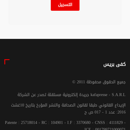
التسجيل
كفى بريس
© جميع الحقوق محفوظة 2011
جريدة إلكترونية مستقلة تصدر عن الشركة kafapresse - S.A.R.L
الإيداع القانوني طبقا لقانون الصحافة والنشر المؤرخ بتاريخ 10غشت
2016: عدد 1 - 017 ص ح
Patente : 25718014 - RC : 104901 - I.F : 3370680 - CNSS : 4111829 -
ICE : 001799721000071