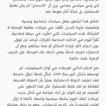
إلى وعي سياسي جماعي، يرى أن “الاندماج” لم يكن نهاية
الاستعمار، بل شكلاً أكثر نعومة منه.
تفاقم هذا الشعور بفعل سياسات اجتماعية وصحية
وتعليمية مثيرة للجدل، طُبّقت في غرينلاند بعقلية الوصاية لا
الشراكة. هذه السياسات، التي اعتُبرت في حينها إصلاحية،
تُقرأ اليوم في الذاكرة الجماعية كقرارات فُرضت من فوق،
دون احترام كافٍ لإرادة السكان أو نمط حياتهم. ومع أن
الدنمارك اعترفت لاحقاً ببعض أخطاء تلك المرحلة، فإن الندوب
الرمزية بقيت حاضرة.
منح الحكم الذاتي لغرينلاند في أواخر السبعينيات، ثم
توسيعه بشكل كبير سنة 2009، شكّل نقطة تحوّل حاسمة.
فقد اعترفت الدولة الدنماركية عملياً بأن الصيغة القديمة
للعلاقة لم تعد قابلة للاستمرار. لكن هذا التطور، على
أهميته، لم يُنهِ التوتر، بل أعاد صياغته في شكل جديد:
غرينلاند تملك اليوم سلطة سياسية واسعة، لكنها لا تزال
تعتمد اقتصادياً على الدعم الدنماركي، وهو ما يخلق مفارقة