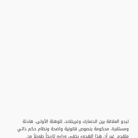
تبدو العلاقة بين الدنمارك وغرينلاند، للوهلة الأولى، هادئة
ومستقرة، محكومة بنصوص قانونية واضحة ونظام حكم ذاتي
متقدم. غير أن هذا الهدوء يخفي وراءه تاريخاً طويلاً من