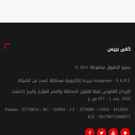
كفى بريس
© جميع الحقوق محفوظة 2011
جريدة إلكترونية مستقلة تصدر عن الشركة kafapresse - S.A.R.L
الإيداع القانوني طبقا لقانون الصحافة والنشر المؤرخ بتاريخ 10غشت
2016: عدد 1 - 017 ص ح
Patente : 25718014 - RC : 104901 - I.F : 3370680 - CNSS : 4111829 -
ICE : 001799721000071