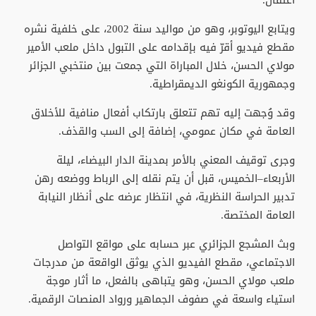
اعتقال.
ويتابع اليوتوبر، وهو من مواليد سنة 2002، على خلفية نشره
مقطع فيديو أقرّ فيه بإقدامه على التبول داخل ملعب الأمير
مولاي الحسن، خلال المباراة التي جمعت بين منتخبي الجزائر
وجمهورية الكونغو الديمقراطية.
وقد وُجهت إليه تهم تتعلق بارتكاب أفعال منافية للأخلاق
العامة في مكان عمومي، إضافة إلى السب والقذف.
وجرى توقيف المعني بالأمر بمدينة الدار البيضاء، ليلة
الأربعاء–الخميس، قبل أن يتم نقله إلى الرباط ووضعه رهن
تدبير الحراسة النظرية، في انتظار عرضه على أنظار النيابة
العامة المختصة.
وبث المشجع الجزائري عبر حسابه على مواقع التواصل
الاجتماعي، مقطع الفيديو الذي يوثق الواقعة من مدرجات
ملعب مولاي الحسن، وهو يتباهى بالفعل، ما أثار موجة
استياء واسعة في صفوف الجماهير ورواد المنصات الرقمية.