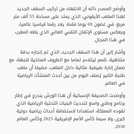
وأوضح المصدر ذاته أن الانتهاء من تركيب السقف الجديد
لهذا الملعب الأيقوني، الذي يمتد على مساحة 55 ألف متر
مربع، في غضون 69 يوما فقط، يعد رقما قياسيا عالميا،
ويعكس مستوى الإتقان التقني العالي الذي بلغه المغرب
في هذا المجال.
وأشار إلى أن هذا السقف الجديد، الذي تم إنجازه بدقة
متناهية، صُمم ليتلاءم تماما مع الظروف المناخية للجهة، مع
ضمان إنارة طبيعية مثالية داخل الملعب، مضيفا أن ملعب
طنجة الكبير يُصنف اليوم من بين أحدث المنشآت الرياضية
في العالم.
وأوضحت الصحيفة الإسبانية أن هذا الورش يندرج في إطار
برنامج وطني واسع لتحديث البنيات التحتية الرياضية الذي
تقوده المملكة، استعدادا لاستضافة أحداث رياضية دولية
كبرى، ولا سيما كأس الأمم الإفريقية 2025 وكأس العالم
2030.