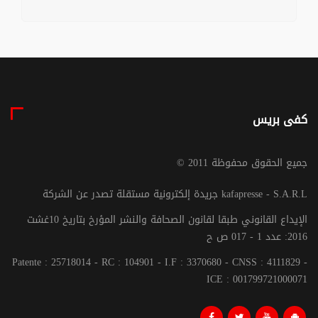
كفى بريس
© جميع الحقوق محفوظة 2011
جريدة إلكترونية مستقلة تصدر عن الشركة kafapresse - S.A.R.L
الإيداع القانوني طبقا لقانون الصحافة والنشر المؤرخ بتاريخ 10غشت
2016: عدد 1 - 017 ص ح
Patente : 25718014 - RC : 104901 - I.F : 3370680 - CNSS : 4111829 -
ICE : 001799721000071