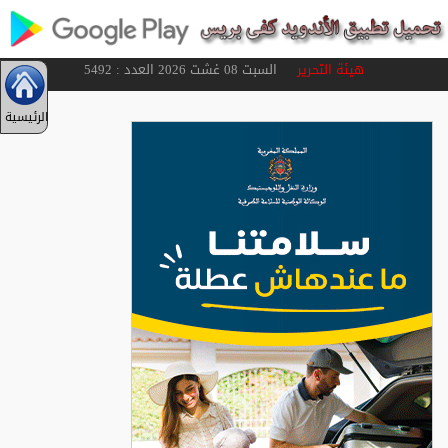
هيئة التحرير
السبت 08 غشت 2026 العدد : 5492
الرئيسية