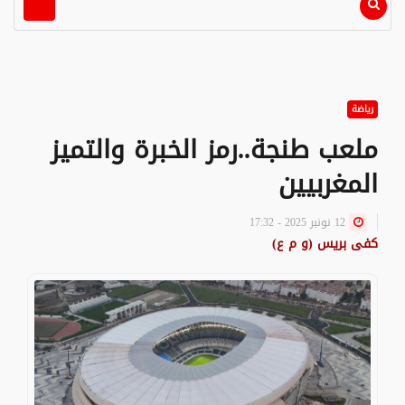
رياضة
ملعب طنجة..رمز الخبرة والتميز
المغربيين
12 نونبر 2025 - 17:32
كفى بريس (و م ع)