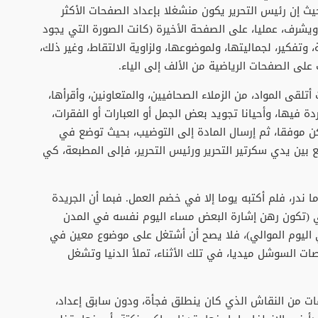
 إن رئيس التحرير يكون منشغلا بإعداد الصفحات الأكثر
يشرف، عمليا، على الصفحة الأخيرة (كانت الصورة التي يجود
، وتفكير، لجماليتها، ولموضوعها، ولزاوية الالتقاط، وغير ذلك،
على الصفحات الرياضية من الألف إلى الياء.
أتلقى المواد، من الزملاء الصحافيين، والمتعاونين، وأقرأها،
 فيها، وأحيانا تجويد بعض الجمل أو العبارات أو الفقرات،
كن موفقا، ثم إرسال المادة إلى التوضيب، بحيث توضع في
 بين يدي سكرتير التحرير ورئيس التحرير، فإلى المطبعة، كي
ما ندر، فلم أكتبه يوما إلا في خضم العمل. فبما أن الجريدة
لي (تكون رهن إشارة البعض مساء اليوم نفسه في المدن
 في اليوم الموالي)، فلا يصح أن أشتغل على موضوع معين في
ات السوشل ميديا، في تلك الأثناء، تملأ الدنيا وتشغل
قات من النقاش الذي كان ينطلق فجأة، ودون سابق إعداد،