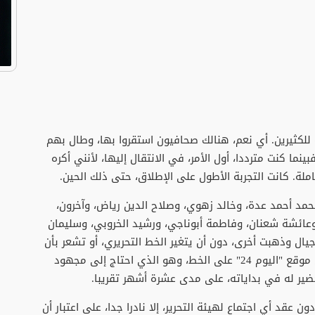
للكثيرين. أي نعم، هنالك صحافيون استقروا بها، وطال بهم
ينما كنت مترددا، أول الأمر، في الانتقال إليها، لأنني أكره
لة. كانت التجربة الأطول على الإطلاق، حتى ذلك الحين.
مد أحمد عدة، وخالد زهوي، وصلاح الدين رياض، وآخرون،
وعائشة شعنان، وفاطمة أبوناجي، ورشيد الخروبي، وسليمان
ال وذهبت أخرى، دون أن يتغير الخط التحريري، أو تشعر بأن
هنالك نقصا في المادة الإعلامية، حتى بعد دخول موقع "اليوم 24" على الخط، وهو الذي احتاج إلى مجهود
ضير له في بداياته، على مدى عشرة أشهر تقريبا.
 عقد أي اجتماع لهيئة التحرير، إلا نادرا جدا، على اعتبار أن