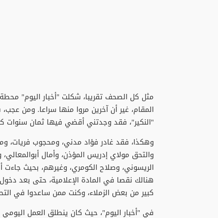
مثل كل الصحف تقريبا، شكلت "أخبار اليوم" محطة 
المقام، غير أن آخرين مروا منها سراعا. ومن عجب، فب
"النكير"، فقد وجدتني أقضي فيها ثمان سنوات كام
وهكذا، فقد غادر فؤاد مدني، ومحجوب فريات، ومح
والتحق مولاي إدريس المؤذن، وأمال أبوالمعالي، 
الريسوني، وصلاح الكومري، وغيرهم، بحيث جاءت أجي
كبير من بعض الزملاء، وكنت ممن ساعدوا في التح
في "أخبار اليوم"، حيث كان ينطلق العمل اليومي دون