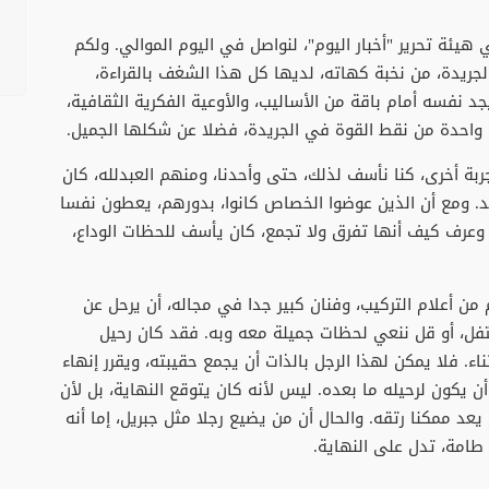
هيئة تحرير "أخبار اليوم"، لنواصل في اليوم الموالي. ولكم
جريدة، من نخبة كهاته، لديها كل هذا الشغف بالقراءة،
جد نفسه أمام باقة من الأساليب، والأوعية الفكرية الثقافية،
نت واحدة من نقط القوة في الجريدة، فضلا عن شكلها الجميل.
ربة أخرى، كنا نأسف لذلك، حتى وأحدنا، ومنهم العبدلله، كان
. ومع أن الذين عوضوا الخصاص كانوا، بدورهم، يعطون نفسا
، وعرف كيف أنها تفرق ولا تجمع، كان يأسف للحظات الوداع،
م من أعلام التركيب، وفنان كبير جدا في مجاله، أن يرحل عن
حتفل، أو قل ننعي لحظات جميلة معه وبه. فقد كان رحيل
اء. فلا يمكن لهذا الرجل بالذات أن يجمع حقيبته، ويقرر إنهاء
 يكون لرحيله ما بعده. ليس لأنه كان يتوقع النهاية، بل لأن
عد ممكنا رتقه. والحال أن من يضيع رجلا مثل جبريل، إما أنه
طامة، تدل على النهاية.