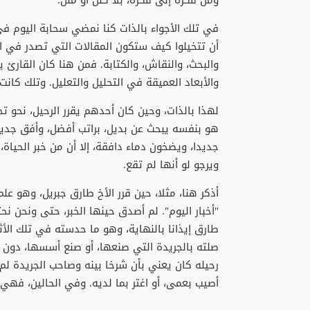
في تلك الأجواء بالذات كنا نمضي سحابة اليوم في 
أن تتخيلوا كيف ستكون المقالات التي تصدر في ال
والبحث، والنقاش، والكتابة. فمن هنا كان القارئ ي
والأبعاد العميقة في التحليل والتعليل. وتلك كا
لهذا بالذات، وحين كان أحدهم يقرر الرحيل، نحو تج
هو بنفسه يبحث عن بديل، براتب أفضل، وأفق جديد
جديدا، ويضخون دماء دافقة، إلا أن من خبر الحياة
ويرجو لو أنها لم تقع.
أذكر هنا، مثلا، حين قرر الأخ طارق جبريل، وهو عل
"أخبار اليوم". لم أصدق حينها الخبر، حتى ونحن ن
طارق إيذانا بالنهاية، وهو ما حدسته في تلك الأثن
صلته بالجريدة التي صنعها، أو صنع أسسها، دون أن
رحيله كان يعني بأن شرخا بينه وصاحب الجريدة لم ي
أصيب بعمى، أو اغتر بما لديه. وفي الحالين، فهي 