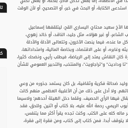
أ في الانطفاء، إما بفعل تدخل ماكر، بنكتة، أو بفعل تخلي
تا
 استدعى الكتابة، أو البحث في خبر، أو التصحيح، أو لأن الوقت
ا الأخ سعيد محتاج، اليساري القح، ليتلقفها إسماعيل
لشاعر، أو غير هؤلاء، مثل جليد، الناقد، أو خالد زهوي،
ل ما عنده، فيما ينصت الآخرون، وتتعالى الأدلة والأدلة
ثه وغابره، أو على الاقتصاد، وبخاصة المالية، وامتداداتها،
كف
 كان النقاش يمتد إلى الرياضة، فيطلب رأيي، ونضحك كثيرا،
تا وداديت" و"تراجاويت"، والمنتخب، والتدبير العمومي للشأن
لا وليد ضحالة فكرية وثقافية، بل كان يستمد جذوره من وعي
تهم. ولا أدل على ذلك من أن الأغلبية العظمى منهم كانت
يقال فيها الرأي الحصيف. وقلما دخل الهيئة أحدهم؛ ولاسيما
الريمي، رحمة الله عليه، بلا كتاب أو اثنين. وللحق، فقد
 ماله كله على الكتب. وكنت تجده يقرأ أكثر مما يتنفس،
 يتوقف أبدا. فمن كتاب إلى كتاب، ومن فقرة إلى فقرة،