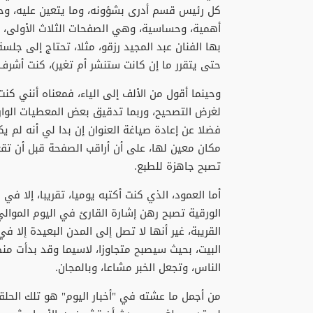
كل رئيس قسم أدرى بشؤونه، وما يتعين عليه، وحيث
أهمية، وحساسية، وهي الصفحات الثلاث الأولى، و
بها الفنان عبد المجيد رزقو، مثلا، تحتاج إلى جلسة
حتى يتقرر ما إن كانت ستنشر أم تغير)، كنت أشرف 
وحينما أقول من الألف إلى الياء، فمعناه أنني كنت 
لغرض التصحيح، وربما تدقيق بعض المعطيات الواردة
فضلا عن إعادة صياغة العنوان إن بدا لي أنه لم ي
مكان معين لها، على أن أراقب الصفحة قبل أن تقع
تصبح جاهزة للطبع.
أما العمود، الذي كنت أكتبه يوميا، تقريبا، إلا في 
الورقية تصبح رهن إشارة القارئ في اليوم الموا
القريبة، غير أنها لا تصل إلى المدن البعيدة إلا
البيت، بحيث سيصبح متجاوزا، لاسيما وقد بدأت منص
الناس، وتجعل الخبر مشاعا، وبالمجان.
من أجمل ما عشته في "أخبار اليوم" هو تلك الحل