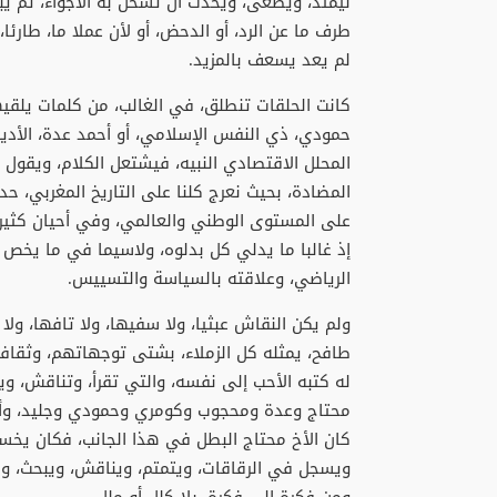
ليمتد، ويطغى، ويحدث أن تشحن به الأجواء، ثم يبد
طرف ما عن الرد، أو الدحض، أو لأن عملا ما، طارئا،
لم يعد يسعف بالمزيد.
كانت الحلقات تنطلق، في الغالب، من كلمات يلقيه
حمودي، ذي النفس الإسلامي، أو أحمد عدة، الأديب ا
المحلل الاقتصادي النبيه، فيشتعل الكلام، ويقول ك
المضادة، بحيث نعرج كلنا على التاريخ المغربي، حدي
على المستوى الوطني والعالمي، وفي أحيان كثيرة
إذ غالبا ما يدلي كل بدلوه، ولاسيما في ما يخص "
الرياضي، وعلاقته بالسياسة والتسييس.
ولم يكن النقاش عبثيا، ولا سفيها، ولا تافها، و
طافح، يمثله كل الزملاء، بشتى توجهاتهم، وثقافا
له كتبه الأحب إلى نفسه، والتي تقرأ، وتناقش، و
محتاج وعدة ومحجوب وكومري وحمودي وجليد، وأيوب 
كان الأخ محتاج البطل في هذا الجانب، فكان يخسر
ويسجل في الرقاقات، ويتمتم، ويناقش، ويبحث، ولا
ومن فكرة إلى فكرة، بلا كلل أو ملل.