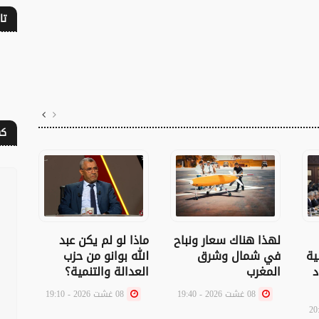
تا
كف
لهذا هناك سعار ونباح
ماذا لو لم يكن عبد
رسال
ية
في شمال وشرق
الله بوانو من حزب
اليس
د
المغرب
العدالة والتنمية؟
08 غشت 2026 - 19:40
08 غشت 2026 - 19:10