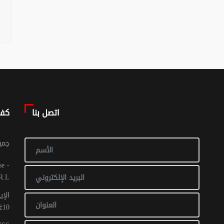
اتصل بنا
كف
© جم
R.L
الإي
10غشت 2016: عدد 1 - 017 ص ح