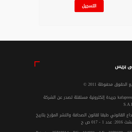
التسجيل
ى بريس
يع الحقوق محفوظة 2011
جريدة إلكترونية مستقلة تصدر عن الشركة kafapresse -
S.A.
داع القانوني طبقا لقانون الصحافة والنشر المؤرخ بتاريخ