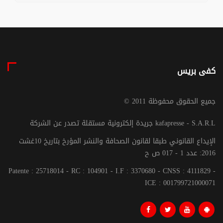
كفى بريس
© جميع الحقوق محفوظة 2011
جريدة إلكترونية مستقلة تصدر عن الشركة kafapresse - S.A.R.L
الإيداع القانوني طبقا لقانون الصحافة والنشر المؤرخ بتاريخ 10غشت
2016: عدد 1 - 017 ص ح
Patente : 25718014 - RC : 104901 - I.F : 3370680 - CNSS : 4111829 -
ICE : 001799721000071