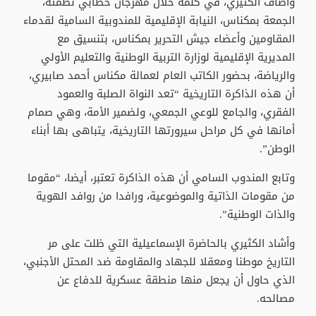
وأضاف الكثيري، في كلمة خلال مهرجان خطابي نظمته،
الجمعة بمكناس، النيابة الإقليمية للمندوبية السامية لقدماء
المقاومين وأعضاء جيش التحرير بمكناس، بتنسيق مع
المديرية الإقليمية لوزارة التربية الوطنية والتعليم الأولي
والرياضة، بحضور الكاتب العام لعمالة مكناس أحمد صابيري،
أن هذه الذاكرة التاريخية “تعد النواة الصلبة والعمود
الفقري، والجامع للوعي الجمعي، ولضمير الأمة، وهي صمام
أمانها في كل مراحل سيرورتها التاريخية، يتباهى بها أبناء
الوطن”.
وتابع المندوب السامي أن هذه الذاكرة تعتبر، أيضا، “مقوما
من مقومات الذاتية والموضوعية، ورافدا من روافد الهوية
والذات الوطنية”.
وأشاد الكثيري بالحاضرة الإسماعيلية التي ظلت على مر
التاريخ موطنا ومعقلا للجهاد والمقاومة ضد المحتل الأجنبي،
الذي حاول أن يجعل منها منطقة عسكرية للدفاع عن
مصالحه.