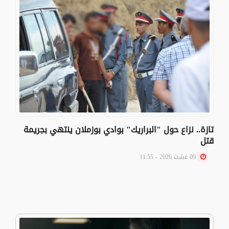
تازة.. نزاع حول "البراريك" بوادي بوزملان ينتهي بجريمة
قتل
09 غشت 2026 - 11:55