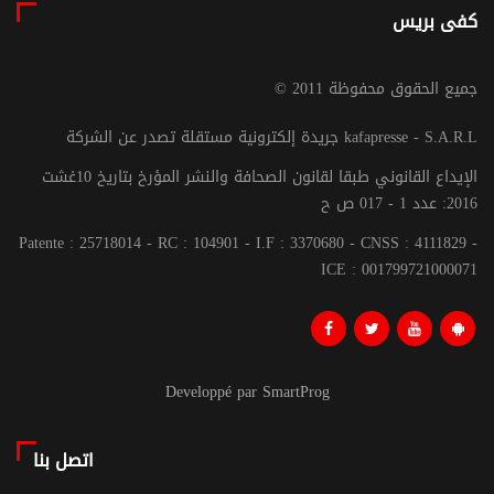
كفى بريس
© جميع الحقوق محفوظة 2011
جريدة إلكترونية مستقلة تصدر عن الشركة kafapresse - S.A.R.L
الإيداع القانوني طبقا لقانون الصحافة والنشر المؤرخ بتاريخ 10غشت
2016: عدد 1 - 017 ص ح
Patente : 25718014 - RC : 104901 - I.F : 3370680 - CNSS : 4111829 -
ICE : 001799721000071
Developpé par SmartProg
اتصل بنا