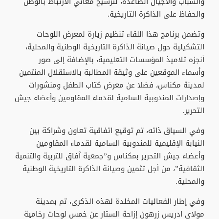
والشباب والأجيال الصاعدة، لترسيخ معاني الارتباط بالوطن
والحفاظ على الذاكرة التاريخية.
وتضمن برنامج هذا اللقاء تنظيم زيارة لمعرض اللوحات
التشكيلية حول صيانة الذاكرة التاريخية الوطنية والمحلية،
أنجزه تلاميذ المؤسسات التعليمية، بالإضافة إلى صور
وأسماء الموقعين على وثيقة المطالبة بالاستقلال المنتمين
لمدينة مكناس، فضلا عن معرض كتاب الطفل ومنشورات
وإصدارات المندوبية السامية لقدماء المقاومين وأعضاء جيش
التحرير.
وفي السياق ذاته، تم توقيع اتفاقية تعاون وشراكة بين
النيابة الإقليمية للمندوبية السامية لقدماء المقاومين
وأعضاء جيش التحرير بمكناس و”جمعية آفاق للتربية والتنمية
الثقافية”، من أجل تثمين وصيانة الذاكرة التاريخية الوطنية
والمحلية.
وفي إطار الفعاليات المخلدة لهذه الذكرى، تم بمدينة
مولاي ادريس زرهون إزاحة الستار عن خمس لوحات رخامية