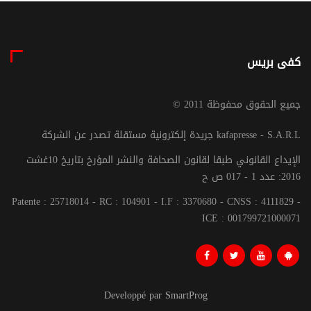
كفى بريس
© جميع الحقوق محفوظة 2011
جريدة إلكترونية مستقلة تصدر عن الشركة kafapresse - S.A.R.L
الإيداع القانوني طبقا لقانون الصحافة والنشر المؤرخ بتاريخ 10غشت
2016: عدد 1 - 017 ص ح
Patente : 25718014 - RC : 104901 - I.F : 3370680 - CNSS : 4111829 -
ICE : 001799721000071
Developpé par SmartProg