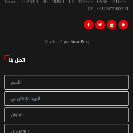
Patente : 25718014 - RC : 104901 - I.F : 3370680 - CNSS : 4111829 -
ICE : 001799721000071
Developpé par SmartProg
اتصل بنا