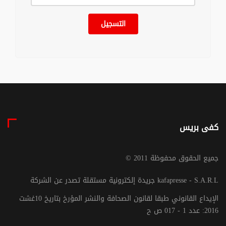
التسجيل
كفى بريس
© جميع الحقوق محفوظة 2011
جريدة إلكترونية مستقلة تصدر عن الشركة kafapresse - S.A.R.L
الإيداع القانوني طبقا لقانون الصحافة والنشر المؤرخ بتاريخ 10غشت
2016: عدد 1 - 017 ص ح