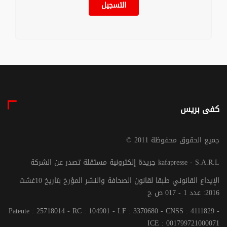
التسجيل
كفى بريس
© جميع الحقوق محفوظة 2011
جريدة إلكترونية مستقلة تصدر عن الشركة kafapresse - S.A.R.L
الإيداع القانوني طبقا لقانون الصحافة والنشر المؤرخ بتاريخ 10غشت
2016: عدد 1 - 017 ص ح
Patente : 25718014 - RC : 104901 - I.F : 3370680 - CNSS : 4111829 -
ICE : 001799721000071