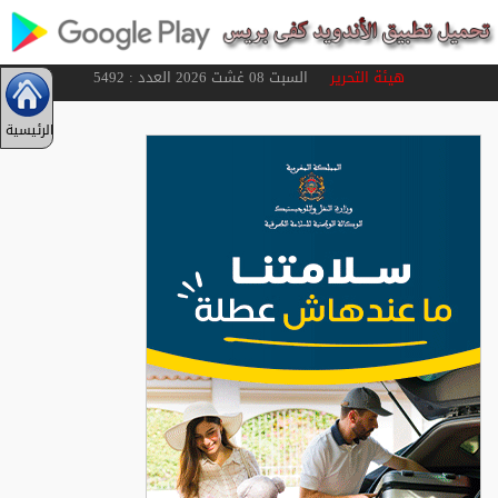
هيئة التحرير
السبت 08 غشت 2026 العدد : 5492
الرئيسية