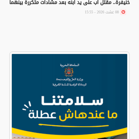
خنيفرة.. مقتل أب على يد ابنه بعد مشادات متكررة بينهما
08 غشت 2026 - 15:55