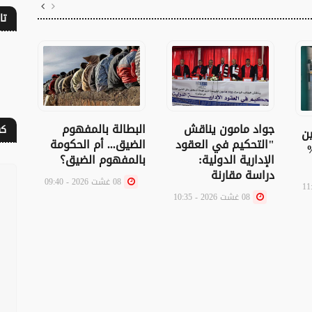
تا
جواد مامون يناقش
البطالة بالمفهوم
سبت
كف
ين
"التحكيم في العقود
الضيق... أم الحكومة
الع
تفع بـ76%
الإدارية الدولية:
بالمفهوم الضيق؟
دراسة مقارنة
08 غشت 2026 - 09:40
08 غشت 2026 - 10:35