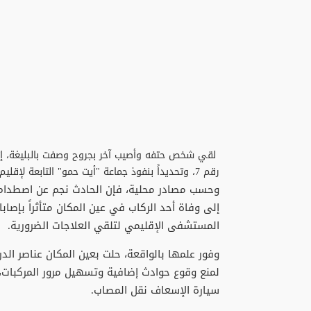
لقي شخص حتفه وأصيب آخر بجروح وصفت بالبليغة، إث
رقم 7، وتحديداً بنفوذ جماعة "أيت حمو" التابعة لإقليم الرحامنة.
​وحسب مصادر محلية، فإن الحادث نجم عن اصطدام 
إلى وفاة أحد الركاب في عين المكان متأثراً بإصاب
المستشفى الإقليمي لتلقي العلاجات الضرورية.
​وفور علمها بالواقعة، حلت بعين المكان عناصر ال
لمنع وقوع حوادث إضافية وتسهيل مرور المركبات، 
سيارة الإسعاف نقل المصاب.