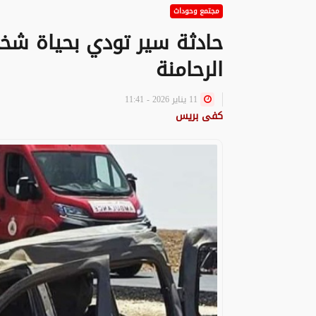
مجتمع وحوداث
حادثة سير تودي بحياة ش
الرحامنة
11 يناير 2026 - 11:41
كفى بريس