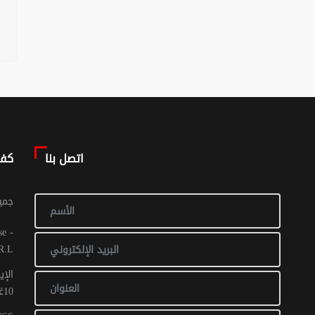
اتصل بنا
كف
© جم
R.L
الإي
10غشت 2016: عدد 1 - 017 ص ح