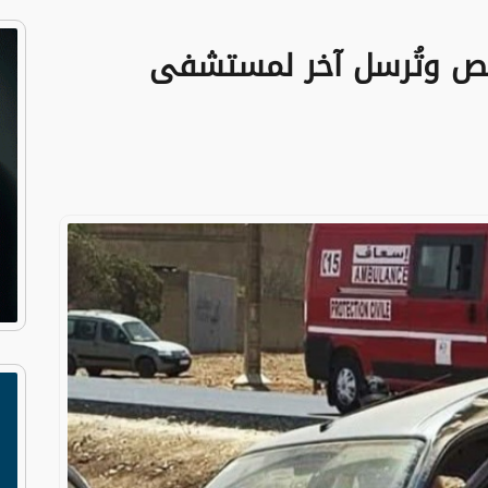
خص وتُرسل آخر لمستشفى