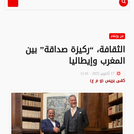
فن وإعلام
الثقافة، “ركيزة صداقة” بين
المغرب وإيطاليا
17 أكتوبر 2025 - 11:41
كفى بريس (و م ع)