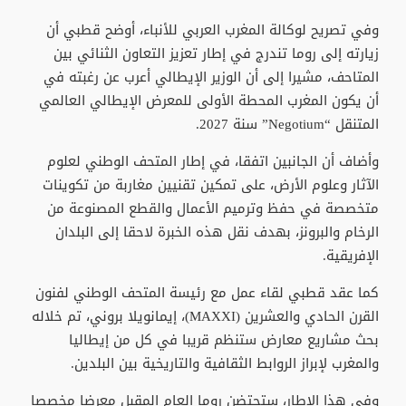
وفي تصريح لوكالة المغرب العربي للأنباء، أوضح قطبي أن
زيارته إلى روما تندرج في إطار تعزيز التعاون الثنائي بين
المتاحف، مشيرا إلى أن الوزير الإيطالي أعرب عن رغبته في
أن يكون المغرب المحطة الأولى للمعرض الإيطالي العالمي
المتنقل “Negotium” سنة 2027.
وأضاف أن الجانبين اتفقا، في إطار المتحف الوطني لعلوم
الآثار وعلوم الأرض، على تمكين تقنيين مغاربة من تكوينات
متخصصة في حفظ وترميم الأعمال والقطع المصنوعة من
الرخام والبرونز، بهدف نقل هذه الخبرة لاحقا إلى البلدان
الإفريقية.
كما عقد قطبي لقاء عمل مع رئيسة المتحف الوطني لفنون
القرن الحادي والعشرين (MAXXI)، إيمانويلا بروني، تم خلاله
بحث مشاريع معارض ستنظم قريبا في كل من إيطاليا
والمغرب لإبراز الروابط الثقافية والتاريخية بين البلدين.
وفي هذا الإطار، ستحتضن روما العام المقبل معرضا مخصصا