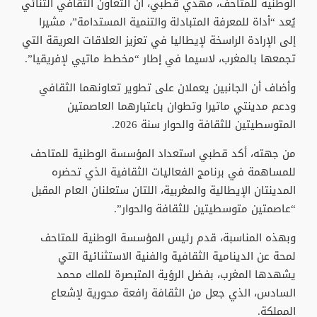
الوطنية للمتاحف، مهدي قطبي، أن التعاون الثقافي الثنائي
يُعد “أداة للمعرفة المتبادلة والتنمية المستدامة”، مشيرا
إلى الإرادة الراسخة لإيطاليا في تعزيز العلاقات العريقة التي
تجمعها بالمغرب، لاسيما في إطار “مخطط ماتيي لإفريقيا”.
وأضاف أن الجانبين يعملان على تطوير تعاونهما الثقافي
ودعم مدينتي ماتيرا وتطوان باعتبارهما العاصمتين
المتوسطيتين للثقافة والحوار سنة 2026.
من جهته، أكد قطبي استعداد المؤسسة الوطنية للمتاحف
للمساهمة في برنامج الفعاليات الثقافية الذي تحضره
المدينتان الإيطالية والمغربية، اللتان ستعلنان العام المقبل
“عاصمتين متوسطيتين للثقافة والحوار”.
وبهذه المناسبة، قدم رئيس المؤسسة الوطنية للمتاحف
لمحة عن الدينامية الثقافية والفنية الاستثنائية التي
يشهدها المغرب، بفضل الرؤية المتبصرة للملك محمد
السادس، الذي جعل من الثقافة رافعة محورية لإشعاع
المملكة.