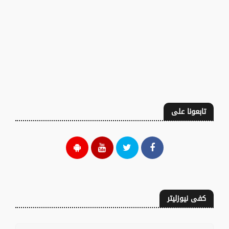
تابعونا على
كفى نيوزليتر