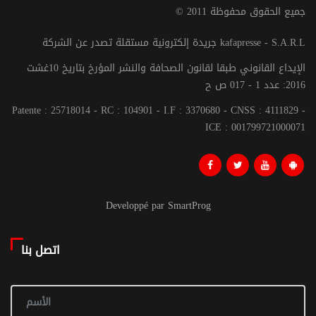
© جميع الحقوق محفوظة 2011
جريدة إلكترونية مستقلة تصدر عن الشركة kafapresse - S.A.R.L
الإيداع القانوني طبقا لقانون الصحافة والنشر المؤرخ بتاريخ 10غشت
2016: عدد 1 - 017 ص ح
Patente : 25718014 - RC : 104901 - I.F : 3370680 - CNSS : 4111829 -
ICE : 001799721000071
Developpé par SmartProg
اتصل بنا