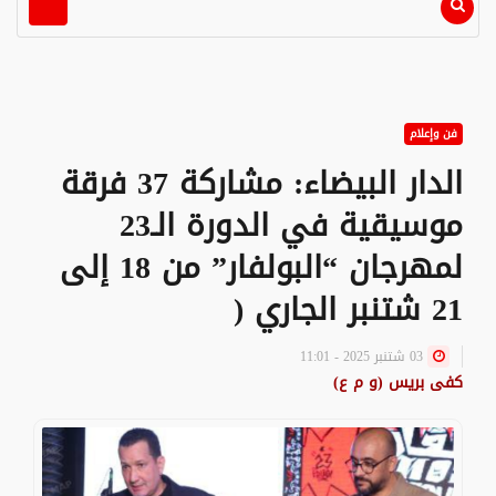
فن وإعلام
الدار البيضاء: مشاركة 37 فرقة
موسيقية في الدورة الـ23
لمهرجان “البولفار” من 18 إلى
21 شتنبر الجاري (
03 شتنبر 2025 - 11:01
كفى بريس (و م ع)