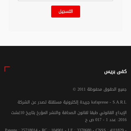
التسجيل
كفى بريس
© جميع الحقوق محفوظة 2011
جريدة إلكترونية مستقلة تصدر عن الشركة kafapresse - S.A.R.L
الإيداع القانوني طبقا لقانون الصحافة والنشر المؤرخ بتاريخ 10غشت
2016: عدد 1 - 017 ص ح
Patente : 25718014 - RC : 104901 - I.F : 3370680 - CNSS : 4111829 -