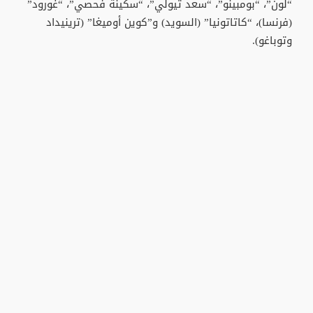
“لون”، “بومبينو”، “سعد تيولي”، “سكينة فحصي”، “غورود”
(فرنسا)، “كاتاتونيا” (السويد) و”كوين أوميغا” (ترينيداد
وتوباغو).