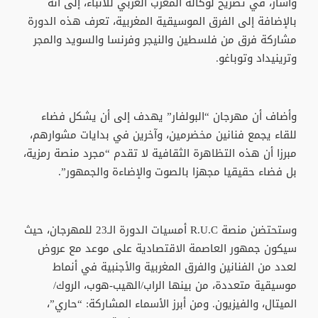
وأشار، في تصريح لوكالة المغرب العربي للأنباء، إلى أنه
بالإضافة إلى الفرق الموسيقية المغربية، تعرف هذه الدورة
مشاركة فرق من فلسطين والنيجر وفرنسا والسويد والمجر
وترينيداد وتوباغو.
وأضاف أن مهرجان “البولفار” يهدف إلى أن يشكل فضاء
للقاء يجمع فنانين مخضرمين، وآخرين في بدايات مشوارهم،
مبرزا أن هذه التظاهرة الثقافية لا تقدم “مجرد منصة رمزية،
بل فضاء حقيقيا مجهزا بالصوت والإضاءة والجمهور”.
وستحتضن منصة R.U.C أمسيات الدورة الـ23 للمهرجان، حيث
سيكون جمهور العاصمة الاقتصادية على موعد مع عروض
لعدد من الفنانين والفرق المغربية والأجنبية في أنماط
موسيقية متعددة، من بينها الراب/الهيب-هوب، الروك/
الميتال، والفيزيون. ومن أبرز الأسماء المشاركة: “حاري”،