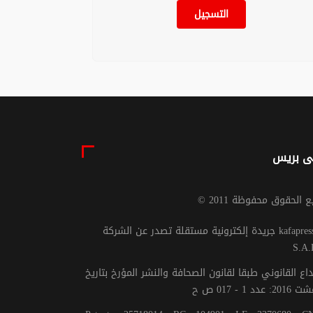
التسجيل
ى بريس
يع الحقوق محفوظة 2011
جريدة إلكترونية مستقلة تصدر عن الشركة kafapresse -
S.A.
داع القانوني طبقا لقانون الصحافة والنشر المؤرخ بتاريخ