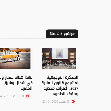
مواضيع ذات صلة
المذكرة التوجيهية
لهذا هناك سعار ونب
لمشروع قانون المالية
في شمال وشرق
2027.. اعتراف محدود
المغرب
بسقف الطموح
08 غشت 2026 - 19:40
08 غشت 2026 - 20:10