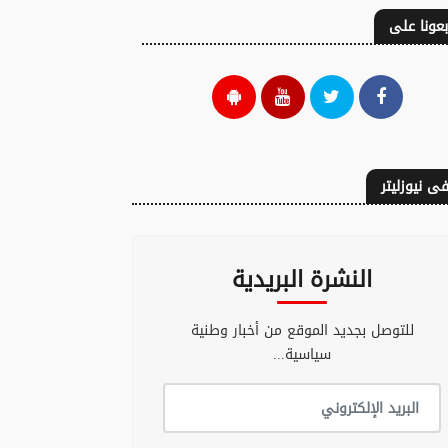
بعونا على
ى نيوزليتر
النشرة البريدية
ا ينسى المنتصر
العجز التجاري للمغرب
للتوصل بجديد الموقع من أخبار وطنية
كان جائعاً؟
يرتفع إلى 37,8 مليار
درهم خلال النصف
سياسية...
08 غشت 2026 - 16:40
الأول من 2026
08 غشت 2026 - 16:17