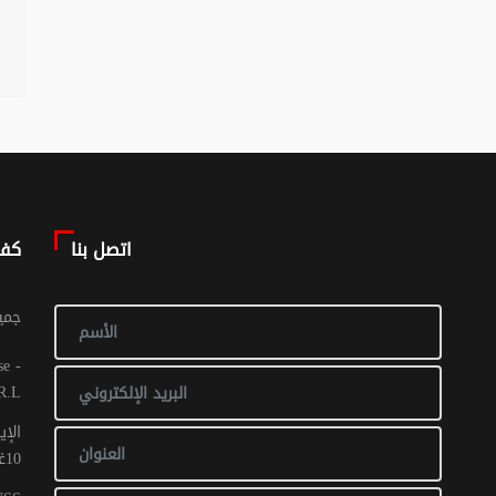
اتصل بنا
كف
© جم
R.L
الإي
10غشت 2016: عدد 1 - 017 ص ح