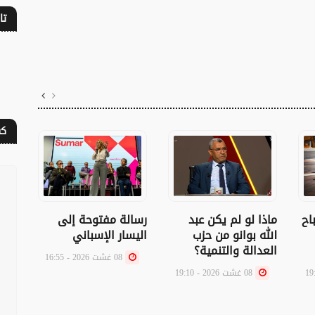
تا
كف
اح
ماذا لو لم يكن عبد
رسالة مفتوحة إلى
عندم
الله بوانو من حزب
اليسار الإسباني
أنه 
العدالة والتنمية؟
08 غشت 2026 - 16:55
08 غشت 2026 - 19:10