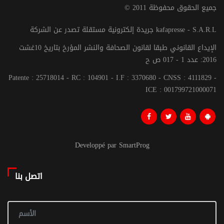
© جميع الحقوق محفوظة 2011
جريدة إلكترونية مستقلة تصدر عن الشركة kafapresse - S.A.R.L
الإيداع القانوني طبقا لقانون الصحافة والنشر المؤرخ بتاريخ 10غشت
2016: عدد 1 - 017 ص ح
Patente : 25718014 - RC : 104901 - I.F : 3370680 - CNSS : 4111829 -
ICE : 001799721000071
Developpé par SmartProg
اتصل بنا