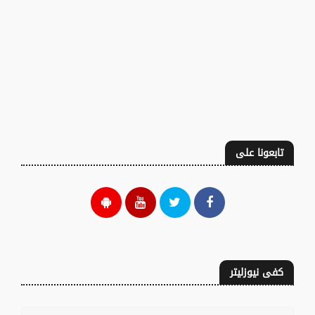
تابعونا على
كفى نيوزليتر