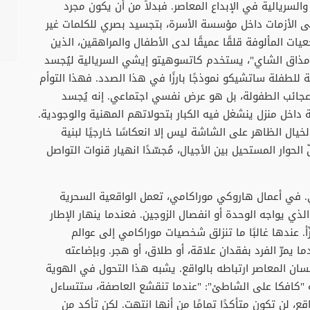
السريالية في الإبداع المعاصر. فبدلاً من أن يكون مجرد
على الأزمات داخل مؤسسة الأسرة، بتجسيد بصري للكلمات غير
ات المألوفة قلقًا عميقًا لدى الأطفال والمراهقين، الذين
 "مذاق الشاي"، يستخدم كاتسوهيتو إيشي السريالية ليُجسد
 للطفلة ساتشيكو نموذجًا بارزًا في هذا الصدد. فهذا التوأم
ائب الطفولة، بل هو عرض نفسي اجتماعي. إنه يُجسد
ة داخل منزل ينشغل فيه الكبار بتحولاتهم المهنية والوجودية.
خيال الظاهر على الشاشة ليس إلا انعكاسًا خارجيًا لبنية
الحوار المستحيل بين الأجيال، مُجسّدًا انهيار قنوات التواصل
. في أعمال هاروكي موراكامي، تعمل الواقعية السحرية
ذي يواجه الوحدة أو انفصال الزوجين. فعندما ينهار الإطار
ّأ. عندها غالبًا ما تنزلق شخصيات موراكامي إلى عوالم
ا يمرّ الفرد بفقدان علاقة، أو طلاق، أو هجر. وبإضاعته
نسان المعاصر ارتباطه بالواقع. يشبه هذا التحول في الهوية
ته "كافكا على الشاطئ": "عندما تنقشع العاصفة، ستتساءل
، لن تكون متأكدًا تمامًا من أنها انتهت. لكن تأكد من