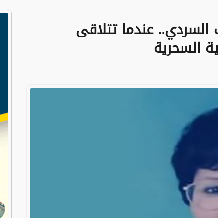
 السردي.. عندما تتلاقى
ة السحرية