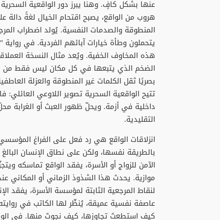
عنها بشكل كافٍ. وهنا يبرز دور الواقعية السحرية و
هروب من الواقع، يصبح اقتحام الخيال لغةً دالة 
المنطوقة والصدمات النفسية. يُولد اضطراب المرجعي
يتحملون وطأة خيارات آبائهم الفردية. في رواية
هذه المخاوف الخفية. ويُعد مثال النسخة العملاقة
الضخم الذي يتبعها في كل مكان ليس فقط من عج
بصريًا ثقل الكلمات غير المنطوقة والعزلة العاطفي
تتيح الواقعية السحرية تصوير اللاوعي العائلي: فال
داخلية في أزمة. ويحلّ ظهور العبث أو الغرابة محلّ 
التقليدية.
انزلاقات الواقع هي رد فعل على الفراغ المؤسسي
بالطريقة نفسها، ولكن على نطاق الإنسان البالغ ال
الآمن للزواج أو الأسرة، يفقد الواقع تماسكه ويتجز
موازية. يحدث هذا الشذوذ الزماني أو المكاني عندم
لنقاط المرجعية الثابتة لمؤسسة الأسرة، يفقد الإ
عاصفة نفسية عميقة، يُنظّر لها الكاتب في رواي
كيف استطعتَ تجاوزها، كيف نجوتَ منها. في الواقع