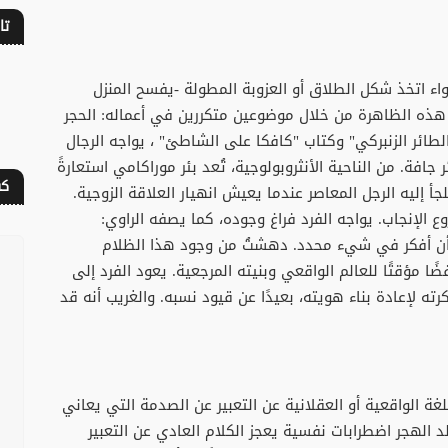
تا
اء اتخذ شكل الطلاق أو العزوبة المطولة -يفسح المنزل
 هذه الظاهرة من خلال موضوعين متكررين في أعماله: الحجر
الطائر الزنبركي" وكتاب "كافكا على الشاطئ" ، يواجه الرجال
جافة. من الناحية الأنثروبولوجية، تُعد بئر موراكامي استعارةً
كف
 إليه الرجل المعاصر عندما يعيش انهيار العلاقة الزوجية.
 الإنجاب. يواجه الفرد فراغ وجوده، كما يصفه الراوي:
ون أن أفكر في شيء محدد. دهشتُ من وجود هذا الظلام
ًا مؤقتًا للعالم الواقعي وبنيته المرجعية. يعود الفرد إلى
ته لإعادة بناء هويته، بعيدًا عن قيود نسبه. والغريب أنه قد
اللغة الواقعية أو العقلانية عن التعبير عن الصدمة التي يعاني
لد الهجر اضطرابات نفسية يعجز الكلام العادي عن التعبير