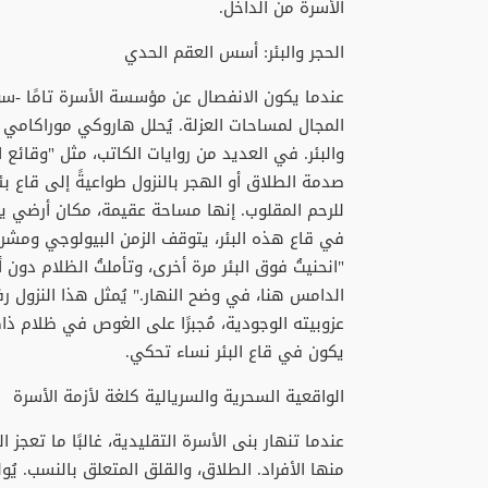
الأسرة من الداخل.
الحجر والبئر: أسس العقم الحدي
عندما يكون الانفصال عن مؤسسة الأسرة تامًا -سو
المجال لمساحات العزلة. يُحلل هاروكي موراكامي
والبئر. في العديد من روايات الكاتب، مثل "وقائع 
صدمة الطلاق أو الهجر بالنزول طواعيةً إلى قاع بئر 
للرحم المقلوب. إنها مساحة عقيمة، مكان أرضي يلجأ
في قاع هذه البئر، يتوقف الزمن البيولوجي ومشروع
"انحنيتُ فوق البئر مرة أخرى، وتأملتُ الظلام د
الدامس هنا، في وضح النهار." يُمثل هذا النزول رفض
عزوبيته الوجودية، مُجبرًا على الغوص في ظلام ذاكر
يكون في قاع البئر نساء تحكي.
الواقعية السحرية والسريالية كلغة لأزمة الأسرة
عندما تنهار بنى الأسرة التقليدية، غالبًا ما تعجز 
منها الأفراد. الطلاق، والقلق المتعلق بالنسب. يُو