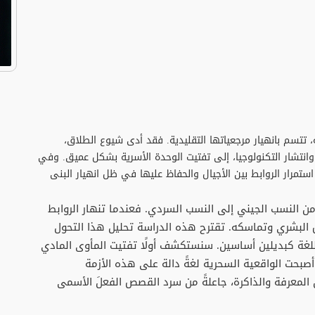
تتسم بانهيار مرجعياتها التقليدية. فقد أدى شيوع الطلاق،
، وانتشار التكنولوجيا، إلى تفتيت الوحدة الأسرية بشكل عميق. وفي
مرار الروابط بين الأجيال والحفاظ عليها في ظل انهيار البنى
من النسب الجيني إلى النسب السردي. فعندما تنهار الروابط
نس البشري وتماسكه. تقترح هذه الدراسة تحليل هذا التحول
للغة كبديلين أساسين. سنستكشف أولًا تفتيت المأوى المادي
صبحت الواقعية السحرية لغةً دالة على هذه الأزمة
قل المعرفة والذاكرة، جاعلةً من سرد القصص الفعلَ الأسمى