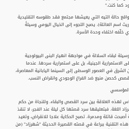
د كما كنت."
الواقع حالة التيه التي يعيشها مجتمع فقد طقوسه التقليدية
ريث اسم العائلة). يصبح اللجوء إلى الخيال اليومي وسيلةً
 خلّفه اختفاء وحدة الأسرة.
يلة لبقاء السلالة في مواجهة انهيار البنى البيولوجية
لى الاستمرارية الجينية، بل على استمرارية سردها. عندما
ن الشرق في العصور الوسطى إلى السينما اليابانية المعاصرة،
 القصص كحصن منيع ضد الفراغ الوجودي وانقراض النسب.
 المؤسسي
اس لهذه العلاقة بين سرد القصص والبقاء. وللنجاة من حكم
د اللغة. فبتعليقها سرد قصتها كل ليلة عند الفجر، لا تنقذ
صبحت قاتلة ومدمرة. تصبح الحكاية علاجا للانقراض، وتعيد
ذه التقنية ببراعة في قصته القصيرة الحديثة "شهرزاد" (من