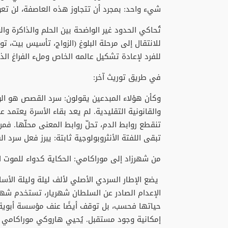
شيء واحد: بمجرد أن تتجاوز هذه العاصفة، لن تعو
تُحاكي الحدود غير الواضحة بين الحلم والذاكرة و
للانتقال إلى مرحلة البلوغ (الزواج، تأسيس بيت، تو
للفرد لإعادة تشكيل عالمه الخاص وملء الفراغ الذي
في طريق توريث آخر:
وكأن هؤلاء المبدعين يقولون: سرد القصص هو الوس
والقانونية التقليدية. لم يعد بقاء الأسرة يعتمد ع
تنقطع روابط الدم، تحلّ روابط المعنى محلّها. فم
تبقى اللفتة الأنثروبولوجية ثابتة: يبرز فعل سرد
من شهرزاد إلى موراكامي: الحكاية كدواء للموت
يضع الإطار السردي الأصلي لألف ليلة وليلة الأس
الإعدام الصادر عن السلطان شهريار، تستخدم شهرزا
حياتها فحسب، بل توقف أيضًا عنف مؤسسة أبوية أ
إمكانية وجود مستقبل. يُحيي هاروكي موراكامي ه