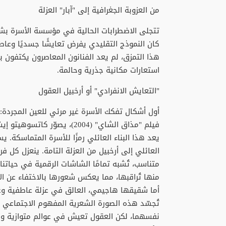
من العزوبة الجغرافية إلى "آبار" العزلة
تتجلى الاضطرابات الحالية في مؤسسة الأسرة بش
كان النموذج التقليدي يفرض تعايشًا جسديًا وعاطفي
هذا التمزق، لم يعد الفنانون المعاصرون يكتفون ب
استعارات مكانية جذرية وحالمة.
"التعايش الانفرادي" أو أرخبيل العقول
أول أشكال تفكك الأسرة غير مرئي للعين المجرد
فيلم "مذاق الشاي" (2004)، ي
يعد هذا البناء العائلي رمزًا للأسرة المتماسكة. 
العائلي إلى أرخبيل من العزلة التامة. ينعزل كل 
متناسب، تُشبه تمامًا الشاشات الرقمية في حيات
منها تُراقبها، مما يعكس شعورها بالاختفاء عن ال
أما شقيقها هاجيمي، العالق في عزلة عاطفية وعج
تُجسّد هذه الصورة الشعرية المفهوم الاجتماعي لـ
نفسهما، لكن العقول تعيش في عوالم متوازية ومنف