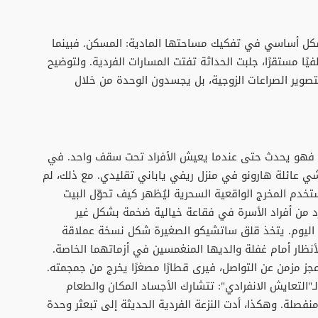
كل أساسي في تفكيك مساحتها المادية: المسكن. فبينما
ًا مستقرًا، جلبت الحداثة تفتت المسارات الفردية. ولتوضيح
تصوير الصراعات الزوجية، بل يجسدون الوحدة من خلال
ة: فهو يحدث حتى عندما يعيش الأفراد تحت سقف واحد. في
صوّر كاتسوهيتو إيشي عائلة هارونو في منزل ريفي ياباني تقليدي. مع ذلك، لم
يستخدم المخرج الواقعية السحرية ليُظهر كيف تحوّل البيت
فرد من أفراد الأسرة في فقاعة خيالية ضخمة بشكل غير
نا اليوم. يتخذ قلق ساتشيكو الصغيرة شكل نسخة عملاقة
أنظار أمام غفلة والديها المنغمسين في أزماتهما الخاصة.
ز مزمن عن التواصل، فيرى قطارًا مصغرًا يخرج من جمجمته.
"التعايش الانفرادي": تتشارك الأجساد المكان والطعام
صلة. وهكذا، أدت النزعة الفردية الحديثة إلى تبعثر وحدة