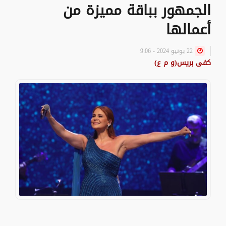
الجمهور بباقة مميزة من
أعمالها
22 يونيو 2024 - 9:06
كفى بريس(و م ع)