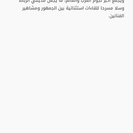
ويجمع أكبر نجوم العرب والعالم، ما يجعل مدينتي الرباط
وسلا مسرحا للقاءات استثنائية بين الجمهور ومشاهير
الفنانين.