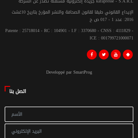
جريدة إلكترونية مستقلة تصدر عن الشركة kafapresse - S.A.R.L
الإيداع القانوني طبقا لقانون الصحافة والنشر المؤرخ بتاريخ 10غشت
2016: عدد 1 - 017 ص ح
Patente : 25718014 - RC : 104901 - I.F : 3370680 - CNSS : 4111829 -
ICE : 001799721000071
Developpé par SmartProg
اتصل بنا