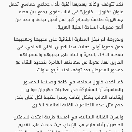
تكد تتوقف، وكأنه يهديها أغنية بأداء جماعي حماسي تحمل
عنوان “كارول .. كارول” في قالب عفوي يجمع بين محبة
جماهيرية صادقة واحترام كبير لفن أصيل تبدعه واحدة من
ألمع مطربات الساحة الفنية العربية.
وبدورها، لم تبخل المطربة اللبنانية على محبيها ومعجبيها
ممن حضروا أولى حفلات هذا العرس الفني العالمي، في
نسخته الـ 19، بالتحية والثناء على ترحيبهم واستقبالهم
الحارين لها، معربة عن سعادتها الغامرة بتجديد اللقاء مع
جمهور المهرجان بعد توقف امتد لأربع سنوات.
كما أكدت كارول سماحة، في كلمة وجهتها للجمهور
بالمناسبة، أن المشاركة في فعاليات مهرجان موازين –
إيقاعات العالم، يشكل إضافة وفخرا عظيما لكل فنان يقدر
حجم مثل هذه التظاهرات الفنية العالمية الكبرى.
وأبهرت الفنانة اللبنانية، في أمسية طربية امتدت لساعتين،
الحاضرين بأداء فارق في الإبداع، حيث حرصت على تقديم