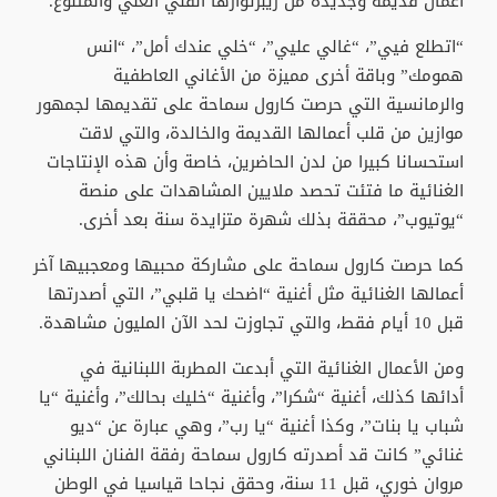
أعمال قديمة وجديدة من ريبرتوارها الفني الغني والمتنوع.
“اتطلع فيي”، “غالي عليي”، “خلي عندك أمل”، “انس
همومك” وباقة أخرى مميزة من الأغاني العاطفية
والرمانسية التي حرصت كارول سماحة على تقديمها لجمهور
موازين من قلب أعمالها القديمة والخالدة، والتي لاقت
استحسانا كبيرا من لدن الحاضرين، خاصة وأن هذه الإنتاجات
الغنائية ما فتئت تحصد ملايين المشاهدات على منصة
“يوتيوب”، محققة بذلك شهرة متزايدة سنة بعد أخرى.
كما حرصت كارول سماحة على مشاركة محبيها ومعجبيها آخر
أعمالها الغنائية مثل أغنية “اضحك يا قلبي”، التي أصدرتها
قبل 10 أيام فقط، والتي تجاوزت لحد الآن المليون مشاهدة.
ومن الأعمال الغنائية التي أبدعت المطربة اللبنانية في
أدائها كذلك، أغنية “شكرا”، وأغنية “خليك بحالك”، وأغنية “يا
شباب يا بنات”، وكذا أغنية “يا رب”، وهي عبارة عن “ديو
غنائي” كانت قد أصدرته كارول سماحة رفقة الفنان اللبناني
مروان خوري، قبل 11 سنة، وحقق نجاحا قياسيا في الوطن