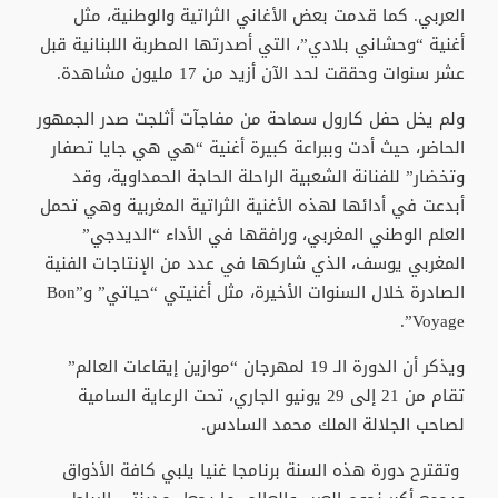
العربي. كما قدمت بعض الأغاني الثراتية والوطنية، مثل
أغنية “وحشاني بلادي”، التي أصدرتها المطربة اللبنانية قبل
عشر سنوات وحققت لحد الآن أزيد من 17 مليون مشاهدة.
ولم يخل حفل كارول سماحة من مفاجآت أثلجت صدر الجمهور
الحاضر، حيث أدت وببراعة كبيرة أغنية “هي هي جايا تصفار
وتخضار” للفنانة الشعبية الراحلة الحاجة الحمداوية، وقد
أبدعت في أدائها لهذه الأغنية الثراتية المغربية وهي تحمل
العلم الوطني المغربي، ورافقها في الأداء “الديدجي”
المغربي يوسف، الذي شاركها في عدد من الإنتاجات الفنية
الصادرة خلال السنوات الأخيرة، مثل أغنيتي “حياتي” و”Bon
Voyage”.
ويذكر أن الدورة الـ 19 لمهرجان “موازين إيقاعات العالم”
تقام من 21 إلى 29 يونيو الجاري، تحت الرعاية السامية
لصاحب الجلالة الملك محمد السادس.
وتقترح دورة هذه السنة برنامجا غنيا يلبي كافة الأذواق